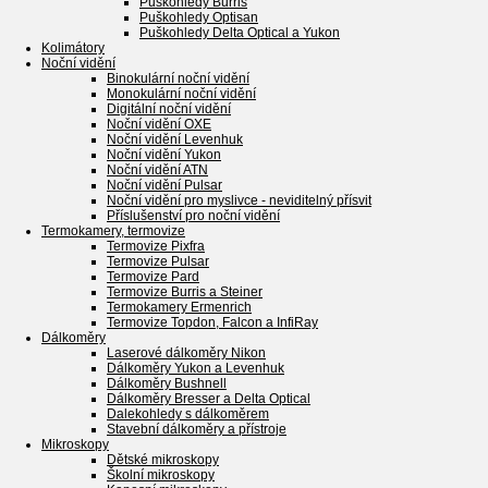
Puškohledy Burris
Puškohledy Optisan
Puškohledy Delta Optical a Yukon
Kolimátory
Noční vidění
Binokulární noční vidění
Monokulární noční vidění
Digitální noční vidění
Noční vidění OXE
Noční vidění Levenhuk
Noční vidění Yukon
Noční vidění ATN
Noční vidění Pulsar
Noční vidění pro myslivce - neviditelný přísvit
Příslušenství pro noční vidění
Termokamery, termovize
Termovize Pixfra
Termovize Pulsar
Termovize Pard
Termovize Burris a Steiner
Termokamery Ermenrich
Termovize Topdon, Falcon a InfiRay
Dálkoměry
Laserové dálkoměry Nikon
Dálkoměry Yukon a Levenhuk
Dálkoměry Bushnell
Dálkoměry Bresser a Delta Optical
Dalekohledy s dálkoměrem
Stavební dálkoměry a přístroje
Mikroskopy
Dětské mikroskopy
Školní mikroskopy