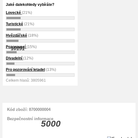
Jaké dalekohledy vybíráte?
Lovecké
(21%)
Turistické
(21%)
Hvězdářské
(18%)
Pozorovací
(15%)
10191
Divadelní
(12%)
Pro pozorování letadel
(13%)
Celkem hlasů: 3805961
Kód zboží: 8700000004
Bezpečnostní informace
5000