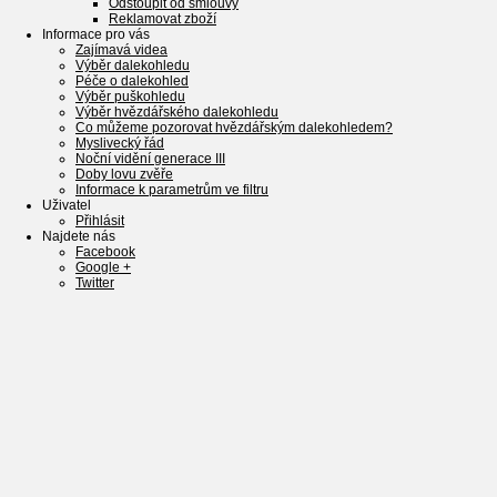
Odstoupit od smlouvy
Reklamovat zboží
Informace pro vás
Zajímavá videa
Výběr dalekohledu
Péče o dalekohled
Výběr puškohledu
Výběr hvězdářského dalekohledu
Co můžeme pozorovat hvězdářským dalekohledem?
Myslivecký řád
Noční vidění generace III
Doby lovu zvěře
Informace k parametrům ve filtru
Uživatel
Přihlásit
Najdete nás
Facebook
Google +
Twitter