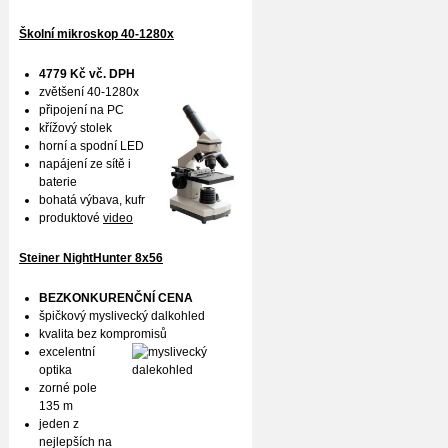
Školní mikroskop 40-1280x
4779 Kč vč. DPH
zvětšení 40-1280x
připojení na PC
křížový stolek
horní a spodní LED
napájení ze sítě i
baterie
bohatá výbava, kufr
produktové
video
Steiner NightHunter 8x56
BEZKONKURENČNÍ CENA
špičkový myslivecký dalkohled
kvalita bez kompromisů
excelentní
optika
zorné pole
135 m
jeden z
nejlepších na