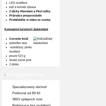
LED osvětlení
kufr a bohatá výbava
2 dárky Hlavolam a Flexi tužka
Průvodce preparováním
Prohlédněte si video se vzorky
Kompaktní turistický dalekohled
Corvette 8x42
antireflex skla
vodotěsný, plněn
dusíkem
pouze 523 g
široké zorné pole
2 dárky
PROČ NAKUPOVAT U NÁS
Specializovaný obchod
Poštovné od 89 Kč
3853 výdejních míst
Reklamace bez problémů