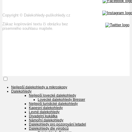
Copyright
©
Dalekohledy-puškohledy.cz
Zákaz kopírování textu či obrázku bez
písemného souhlasu majitele.
Nejlepší dalekohledy a mikroskopy
Dalekohledy
Nejlepší lovecké dalekohledy
Lovecké dalekohledy Bresser
Nejlepší turistické dalekohledy
Kapesní dalekohledy
Levné dalekohledy
Divadelní kukátka
Námořní dalekohledy
Dalekohledy pro pozorování letadel
Dalekohledy dle výrobců