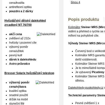
cena/kvalita
antireflexní optika
pouzdro a 2 dárky
Popis produktu
Hvězdářský dětský dalekohled
zrcadlový NT 76/700
Kolimátor
Steiner MRS (Mirc
vidění a přehled o rychle se m
akčí cena
míření na pohyblivé cíle.
zvětšení až 232x
hvězdy i pozemní cíle
Výhody
Steiner MRS (Mirco
výborný poměr
cena/užitek
Červený bod o velikosti
pevný kufr
Kolimátor MRS garantuje
dárek k dalekohledu
delší vzdálenosti.
Astro průvodce
Kolimátor Steiner MRS
Je to mimořádně kompak
Je vybavený
Picatinny 
Bresser Solarix hvězdářský teleskop
Kolimátor Steiner MRS p
střelou.
výborný poměr
cena/výbava
Dalekohledy-puskohledy.cz
d
kvalitní optika
snadné použití
Technické parametry
Stein
držák na mobil
Pevné zvětšení 1 x
sluneční filtr