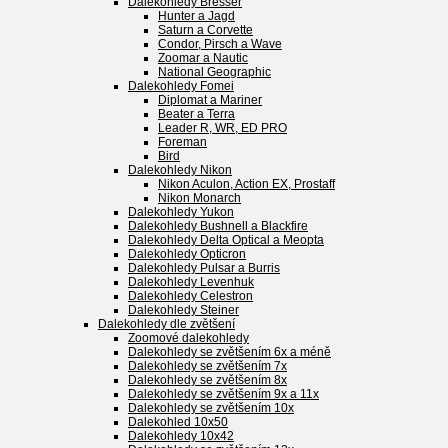
Dalekohledy Bresser
Hunter a Jagd
Saturn a Corvette
Condor, Pirsch a Wave
Zoomar a Nautic
National Geographic
Dalekohledy Fomei
Diplomat a Mariner
Beater a Terra
Leader R, WR, ED PRO
Foreman
Bird
Dalekohledy Nikon
Nikon Aculon, Action EX, Prostaff
Nikon Monarch
Dalekohledy Yukon
Dalekohledy Bushnell a Blackfire
Dalekohledy Delta Optical a Meopta
Dalekohledy Opticron
Dalekohledy Pulsar a Burris
Dalekohledy Levenhuk
Dalekohledy Celestron
Dalekohledy Steiner
Dalekohledy dle zvětšení
Zoomové dalekohledy
Dalekohledy se zvětšením 6x a méně
Dalekohledy se zvětšením 7x
Dalekohledy se zvětšením 8x
Dalekohledy se zvětšením 9x a 11x
Dalekohledy se zvětšením 10x
Dalekohled 10x50
Dalekohledy 10x42