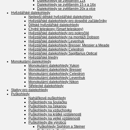
Dalekohledy se zvětšením 12x
Dalekohledy se zvětšením 15 x a 16x
Dalekohledy se zvětšením 20x a více
Hvězdářské dalekohledy
Nejlepší dětské hvězdářské dalekohledy
Hvězdářské dalekohledy pro dospělé začátečníky
Dětské hvězdářské dalekohledy
Chytré teleskopy (Smart teleskopy)
Hvězdářské dalekohledy pro pokročilé
Hvězdářské dalekohledy na montáži Dobson
Hvězdářské dalekohledy Levenhuk
Hvězdářské dalekohledy Bresser, Messier a Meade
Hvězdářské dalekohledy Celestron
Hvězdářské dalekohledy Sagittarius Optical
Hvězdářské triedry
Monokulární dalekohledy
Monokulární dalekohledy Yukon
Monokulární dalekohledy Bresser
Monokulární dalekohledy Celestron
Monokulární dalekohledy Levenhuk
Monokulární dalekohledy Nikon
Střelecké dalekohledy
Stativy pro dalekohledy
Puškohledy
Naháňkové puškohledy
Puškohledy na šoulačku
Puškohledy na čekanou
Puškohledy na vzduchovku
Puškohledy na krátké vzdálenosti
Puškohledy na velké vzdálenosti
Puškohledy dle výrobců
Puškohledy Sightron a Steiner