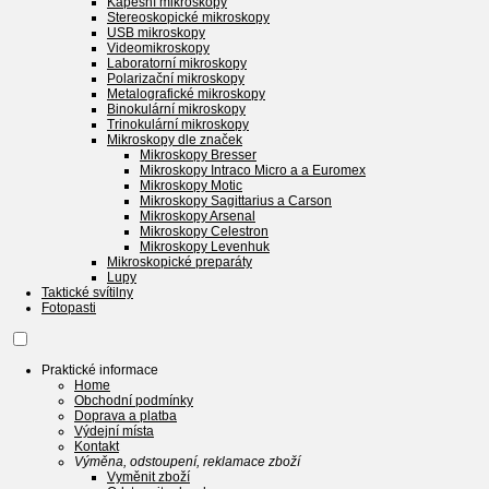
Kapesní mikroskopy
Stereoskopické mikroskopy
USB mikroskopy
Videomikroskopy
Laboratorní mikroskopy
Polarizační mikroskopy
Metalografické mikroskopy
Binokulární mikroskopy
Trinokulární mikroskopy
Mikroskopy dle značek
Mikroskopy Bresser
Mikroskopy Intraco Micro a a Euromex
Mikroskopy Motic
Mikroskopy Sagittarius a Carson
Mikroskopy Arsenal
Mikroskopy Celestron
Mikroskopy Levenhuk
Mikroskopické preparáty
Lupy
Taktické svítilny
Fotopasti
Praktické informace
Home
Obchodní podmínky
Doprava a platba
Výdejní místa
Kontakt
Výměna, odstoupení, reklamace zboží
Vyměnit zboží