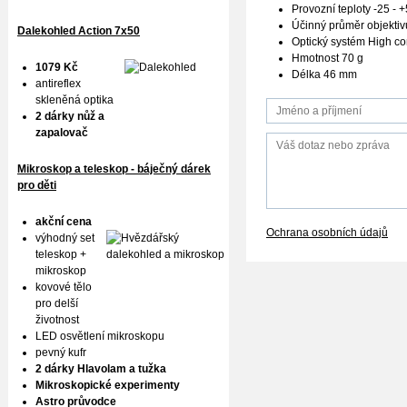
Provozní teploty -25 - 
Účinný průměr objekti
Dalekohled Action 7x50
Optický systém High co
Hmotnost 70 g
1079 Kč
Délka 46 mm
antireflex
skleněná optika
2 dárky nůž a
zapalovač
Mikroskop a teleskop - báječný dárek
pro děti
akční cena
Ochrana osobních údajů
výhodný set
teleskop +
mikroskop
kovové tělo
pro delší
životnost
LED osvětlení mikroskopu
pevný kufr
2 dárky Hlavolam a tužka
Mikroskopické experimenty
Astro průvodce