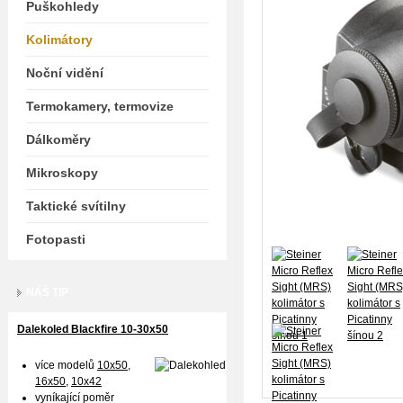
Puškohledy
Kolimátory
Noční vidění
Termokamery, termovize
Dálkoměry
Mikroskopy
Taktické svítilny
Fotopasti
NÁŠ TIP
Dalekoled Blackfire
10-30x50
více modelů
10x50
,
16x50,
10x42
vyníkající poměr