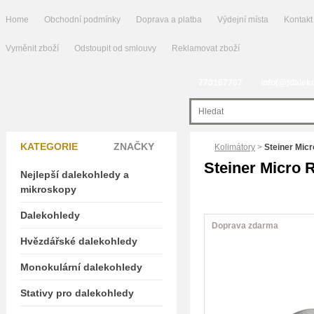
Home
Obchodní podmínky
Doprava a platba
Výdejní místa
Kontakt
Vyměnit zboží
Odstoupit od smlouvy
Reklamovat zboží
770167707
info(@)dalek
KATEGORIE
ZNAČKY
Kolimátory
>
Steiner Micr
Steiner Micro R
Nejlepší dalekohledy a
mikroskopy
Dalekohledy
Doprava zdarma
Hvězdářské dalekohledy
Monokulární dalekohledy
Stativy pro dalekohledy