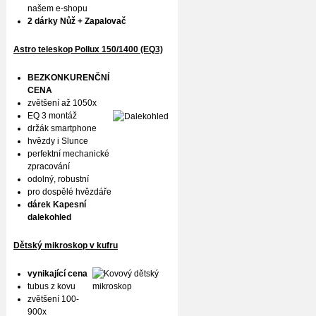
našem e-shopu
2 dárky Nůž + Zapalovač
Astro teleskop Pollux
150/1400 (EQ3)
BEZKONKURENČNÍ
CENA
zvětšení až 1050x
EQ 3 montáž
držák smartphone
hvězdy i Slunce
perfektní mechanické
zpracování
odolný, robustní
pro dospělé hvězdáře
dárek Kapesní
dalekohled
Dětský mikroskop v kufru
vynikající cena
tubus z kovu
zvětšení 100-
900x