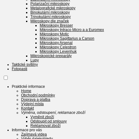
Polarizační mikroskopy
Metalografické mikroskopy
Binokulární mikroskopy
Trinokulární mikroskopy
Mikroskopy dle značek
Mikroskopy Bresser
Mikroskopy Intraco Micro a a Euromex
Mikroskopy Motic
Mikroskopy Sagittarius a Carson
Mikroskopy Arsenal
Mikroskopy Celestron
Mikroskopy Levenhuk
Mikroskopické preparáty
Lupy
Taktické svítilny
Fotopasti
Praktické informace
Home
Obchodní podmínky
Doprava a platba
Výdejní místa
Kontakt
Výměna, odstoupení, reklamace zboží
Vyměnit zboží
Odstoupit od smlouvy
Reklamovat zboží
Informace pro vás
Zajímavá videa
Výběr dalekohledu