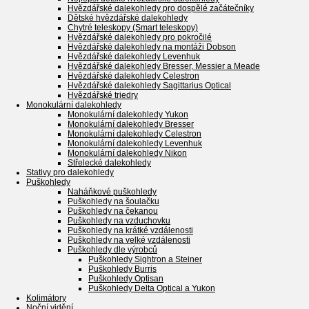
Hvězdářské dalekohledy pro dospělé začátečníky
Dětské hvězdářské dalekohledy
Chytré teleskopy (Smart teleskopy)
Hvězdářské dalekohledy pro pokročilé
Hvězdářské dalekohledy na montáži Dobson
Hvězdářské dalekohledy Levenhuk
Hvězdářské dalekohledy Bresser, Messier a Meade
Hvězdářské dalekohledy Celestron
Hvězdářské dalekohledy Sagittarius Optical
Hvězdářské triedry
Monokulární dalekohledy
Monokulární dalekohledy Yukon
Monokulární dalekohledy Bresser
Monokulární dalekohledy Celestron
Monokulární dalekohledy Levenhuk
Monokulární dalekohledy Nikon
Střelecké dalekohledy
Stativy pro dalekohledy
Puškohledy
Naháňkové puškohledy
Puškohledy na šoulačku
Puškohledy na čekanou
Puškohledy na vzduchovku
Puškohledy na krátké vzdálenosti
Puškohledy na velké vzdálenosti
Puškohledy dle výrobců
Puškohledy Sightron a Steiner
Puškohledy Burris
Puškohledy Optisan
Puškohledy Delta Optical a Yukon
Kolimátory
Noční vidění