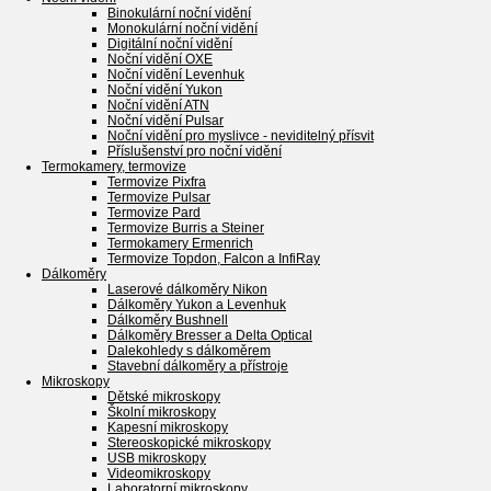
Binokulární noční vidění
Monokulární noční vidění
Digitální noční vidění
Noční vidění OXE
Noční vidění Levenhuk
Noční vidění Yukon
Noční vidění ATN
Noční vidění Pulsar
Noční vidění pro myslivce - neviditelný přísvit
Příslušenství pro noční vidění
Termokamery, termovize
Termovize Pixfra
Termovize Pulsar
Termovize Pard
Termovize Burris a Steiner
Termokamery Ermenrich
Termovize Topdon, Falcon a InfiRay
Dálkoměry
Laserové dálkoměry Nikon
Dálkoměry Yukon a Levenhuk
Dálkoměry Bushnell
Dálkoměry Bresser a Delta Optical
Dalekohledy s dálkoměrem
Stavební dálkoměry a přístroje
Mikroskopy
Dětské mikroskopy
Školní mikroskopy
Kapesní mikroskopy
Stereoskopické mikroskopy
USB mikroskopy
Videomikroskopy
Laboratorní mikroskopy