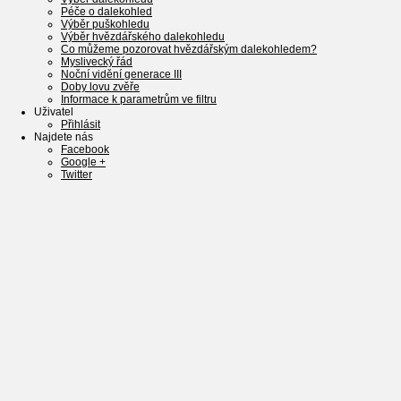
Péče o dalekohled
Výběr puškohledu
Výběr hvězdářského dalekohledu
Co můžeme pozorovat hvězdářským dalekohledem?
Myslivecký řád
Noční vidění generace III
Doby lovu zvěře
Informace k parametrům ve filtru
Uživatel
Přihlásit
Najdete nás
Facebook
Google +
Twitter