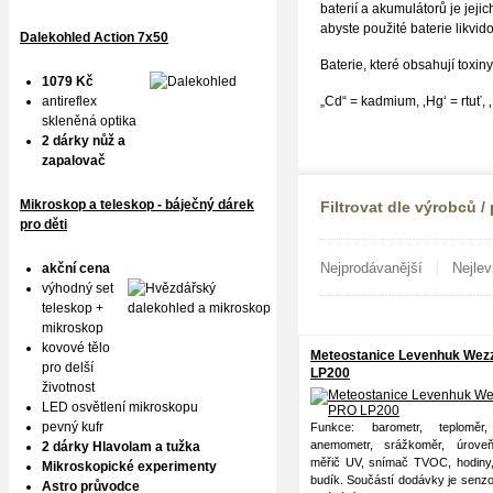
baterií a akumulátorů je je
abyste použité baterie likv
Dalekohled Action 7x50
Baterie, které obsahují tox
1079 Kč
antireflex
„Cd“ = kadmium, ‚Hg‘ = rtuť, 
skleněná optika
2 dárky nůž a
zapalovač
Mikroskop a teleskop - báječný dárek
Filtrovat dle výrobců /
pro děti
|
Nejprodávanější
Nejlev
akční cena
výhodný set
teleskop +
mikroskop
kovové tělo
Meteostanice Levenhuk Wez
pro delší
LP200
životnost
LED osvětlení mikroskopu
pevný kufr
Funkce: barometr, teploměr,
anemometr, srážkoměr, úroveň
2 dárky Hlavolam a tužka
měřič UV, snímač TVOC, hodiny,
Mikroskopické experimenty
budík. Součástí dodávky je senz
Astro průvodce