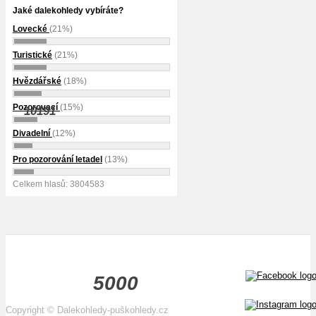
Jaké dalekohledy vybíráte?
Lovecké
(21%)
Turistické
(21%)
Hvězdářské
(18%)
Pozorovací
(15%)
10191
Divadelní
(12%)
Pro pozorování letadel
(13%)
Celkem hlasů: 3804583
5000
Copyright
©
Dalekohledy-puškohledy.cz