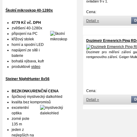
ovládání 9 v 1.
Školní mikroskop 40-1280x
Cena:
D
Detail »
4779 Kč vč. DPH
zvětšení 40-1280x
připojení na PC
křížový stolek
Dozimetr Ermenrich Ping RD
horní a spodní LED
napájení ze sítě i
Dozimetr pro měření záření g
baterie
rentgenového záření. Geiger-Mull
bohatá výbava, kufr
produktové
video
Steiner NightHunter 8x56
Cena:
BEZKONKURENČNÍ CENA
špičkový myslivecký dalkohled
D
Detail »
kvalita bez kompromisů
excelentní
optika
zorné pole
135 m
jeden z
nejlepších na