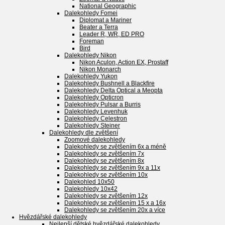
National Geographic
Dalekohledy Fomei
Diplomat a Mariner
Beater a Terra
Leader R, WR, ED PRO
Foreman
Bird
Dalekohledy Nikon
Nikon Aculon, Action EX, Prostaff
Nikon Monarch
Dalekohledy Yukon
Dalekohledy Bushnell a Blackfire
Dalekohledy Delta Optical a Meopta
Dalekohledy Opticron
Dalekohledy Pulsar a Burris
Dalekohledy Levenhuk
Dalekohledy Celestron
Dalekohledy Steiner
Dalekohledy dle zvětšení
Zoomové dalekohledy
Dalekohledy se zvětšením 6x a méně
Dalekohledy se zvětšením 7x
Dalekohledy se zvětšením 8x
Dalekohledy se zvětšením 9x a 11x
Dalekohledy se zvětšením 10x
Dalekohled 10x50
Dalekohledy 10x42
Dalekohledy se zvětšením 12x
Dalekohledy se zvětšením 15 x a 16x
Dalekohledy se zvětšením 20x a více
Hvězdářské dalekohledy
Nejlepší dětské hvězdářské dalekohledy