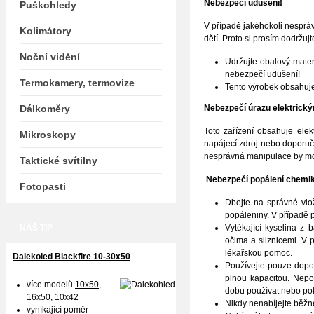
Nebezpečí udušení!
Puškohledy
V případě jakéhokoli nespráv
Kolimátory
dětí. Proto si prosím dodržuj
Noční vidění
Udržujte obalový materi
nebezpečí udušení!
Termokamery, termovize
Tento výrobek obsahuje
Dálkoměry
Nebezpečí úrazu elektrick
Toto zařízení obsahuje elek
Mikroskopy
napájecí zdroj nebo doporuč
nesprávná manipulace by moh
Taktické svítilny
Nebezpečí popálení chemik
Fotopasti
Dbejte na správné vlo
popáleniny. V případě 
NÁŠ TIP
Vytékající kyselina z 
očima a sliznicemi. V
lékařskou pomoc.
Dalekoled Blackfire
10-30x50
Používejte pouze dopor
plnou kapacitou. Nepo
více modelů
10x50
,
dobu používat nebo poku
16x50,
10x42
Nikdy nenabíjejte běžné
vyníkající poměr