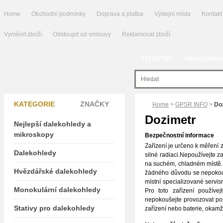
Home
Obchodní podmínky
Doprava a platba
Výdejní místa
Kontakt
Vyměnit zboží
Odstoupit od smlouvy
Reklamovat zboží
770167707
info(@)dalek
KATEGORIE
ZNAČKY
Home
>
GPSR INFO
>
Do
Dozimetr
Nejlepší dalekohledy a
mikroskopy
Bezpečnostní informace
Zařízení je určeno k měření 
Dalekohledy
silné radiaci.Nepoužívejte z
na suchém, chladném místě. 
Hvězdářské dalekohledy
žádného důvodu se nepokoušej
místní specializované servi
Monokulární dalekohledy
Pro toto zařízení používej
nepokoušejte provozovat poš
Stativy pro dalekohledy
zařízení nebo baterie, okamž