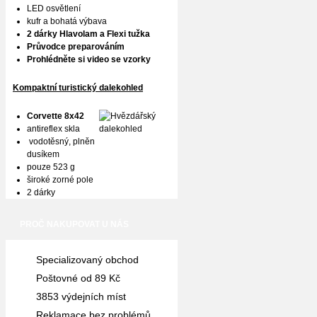
LED osvětlení
kufr a bohatá výbava
2 dárky Hlavolam a Flexi tužka
Průvodce preparováním
Prohlédněte si video se vzorky
Kompaktní turistický dalekohled
Corvette 8x42
antireflex skla
vodotěsný, plněn
dusíkem
pouze 523 g
široké zorné pole
2 dárky
PROČ NAKUPOVAT U NÁS
Specializovaný obchod
Poštovné od 89 Kč
3853 výdejních míst
Reklamace bez problémů