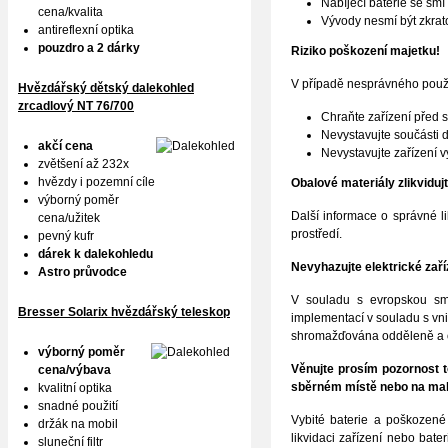
Nabíjecí baterie se sm
cena/kvalita
Vývody nesmí být zkrat
antireflexní optika
pouzdro a 2 dárky
Riziko poškození majetku!
V případě nesprávného použit
Hvězdářský dětský dalekohled
zrcadlový NT 76/700
Chraňte zařízení před s
Nevystavujte součásti 
akčí cena
Nevystavujte zařízení v
zvětšení až 232x
hvězdy i pozemní cíle
Obalové materiály zlikviduj
výborný poměr
Další informace o správné l
cena/užitek
prostředí.
pevný kufr
dárek k dalekohledu
Nevyhazujte elektrické za
Astro průvodce
V souladu s evropskou smě
Bresser Solarix hvězdářský teleskop
implementací v souladu s vnit
shromažďována odděleně a od
výborný poměr
Věnujte prosím pozornost t
cena/výbava
sběrném místě nebo na mal
kvalitní optika
snadné použití
Vybité baterie a poškozené 
držák na mobil
likvidaci zařízení nebo bate
sluneční filtr