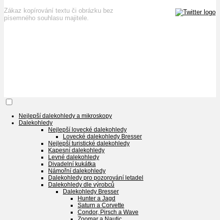
Zákaz kopírování textu či obrázku bez
písemného souhlasu majitele.
Nejlepší dalekohledy a mikroskopy
Dalekohledy
Nejlepší lovecké dalekohledy
Lovecké dalekohledy Bresser
Nejlepší turistické dalekohledy
Kapesní dalekohledy
Levné dalekohledy
Divadelní kukátka
Námořní dalekohledy
Dalekohledy pro pozorování letadel
Dalekohledy dle výrobců
Dalekohledy Bresser
Hunter a Jagd
Saturn a Corvette
Condor, Pirsch a Wave
Zoomar a Nautic