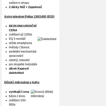
našem e-shopu
2 dárky Nůž + Zapalovač
Astro teleskop Pollux
150/1400 (EQ3)
BEZKONKURENČNÍ
CENA
zvětšení až 1050x
EQ 3 montáž
držák smartphone
hvězdy i Slunce
perfektní mechanické
zpracování
odolný, robustní
pro dospělé hvězdáře
dárek Kapesní
dalekohled
Dětský mikroskop v kufru
vynikající cena
tubus z kovu
zvětšení 100-
900x