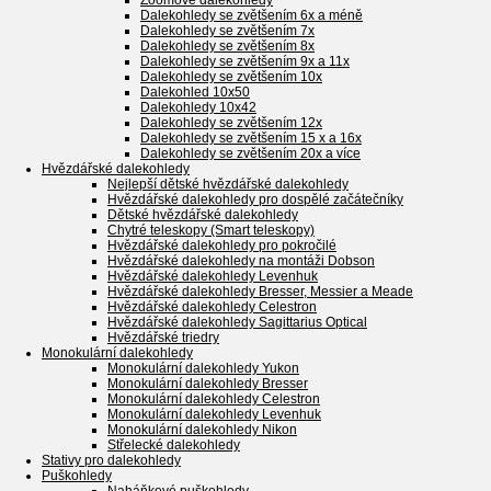
Zoomové dalekohledy
Dalekohledy se zvětšením 6x a méně
Dalekohledy se zvětšením 7x
Dalekohledy se zvětšením 8x
Dalekohledy se zvětšením 9x a 11x
Dalekohledy se zvětšením 10x
Dalekohled 10x50
Dalekohledy 10x42
Dalekohledy se zvětšením 12x
Dalekohledy se zvětšením 15 x a 16x
Dalekohledy se zvětšením 20x a více
Hvězdářské dalekohledy
Nejlepší dětské hvězdářské dalekohledy
Hvězdářské dalekohledy pro dospělé začátečníky
Dětské hvězdářské dalekohledy
Chytré teleskopy (Smart teleskopy)
Hvězdářské dalekohledy pro pokročilé
Hvězdářské dalekohledy na montáži Dobson
Hvězdářské dalekohledy Levenhuk
Hvězdářské dalekohledy Bresser, Messier a Meade
Hvězdářské dalekohledy Celestron
Hvězdářské dalekohledy Sagittarius Optical
Hvězdářské triedry
Monokulární dalekohledy
Monokulární dalekohledy Yukon
Monokulární dalekohledy Bresser
Monokulární dalekohledy Celestron
Monokulární dalekohledy Levenhuk
Monokulární dalekohledy Nikon
Střelecké dalekohledy
Stativy pro dalekohledy
Puškohledy