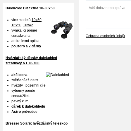
Dalekoled Blackfire
10-30x50
více modelů
10x50
,
16x50,
10x42
vyníkající poměr
cena/kvalita
Ochrana osobních údajů
antireflexní optika
pouzdro a 2 dárky
Hvězdářský dětský dalekohled
zrcadlový NT 76/700
akčí cena
zvětšení až 232x
hvězdy i pozemní cíle
výborný poměr
cena/užitek
pevný kufr
dárek k dalekohledu
Astro průvodce
Bresser Solarix hvězdářský teleskop