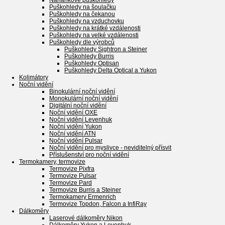
Naháňkové puškohledy
Puškohledy na šoulačku
Puškohledy na čekanou
Puškohledy na vzduchovku
Puškohledy na krátké vzdálenosti
Puškohledy na velké vzdálenosti
Puškohledy dle výrobců
Puškohledy Sightron a Steiner
Puškohledy Burris
Puškohledy Optisan
Puškohledy Delta Optical a Yukon
Kolimátory
Noční vidění
Binokulární noční vidění
Monokulární noční vidění
Digitální noční vidění
Noční vidění OXE
Noční vidění Levenhuk
Noční vidění Yukon
Noční vidění ATN
Noční vidění Pulsar
Noční vidění pro myslivce - neviditelný přísvit
Příslušenství pro noční vidění
Termokamery, termovize
Termovize Pixfra
Termovize Pulsar
Termovize Pard
Termovize Burris a Steiner
Termokamery Ermenrich
Termovize Topdon, Falcon a InfiRay
Dálkoměry
Laserové dálkoměry Nikon