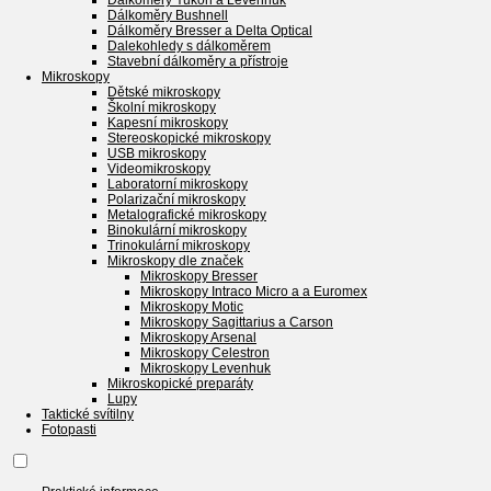
Dálkoměry Yukon a Levenhuk
Dálkoměry Bushnell
Dálkoměry Bresser a Delta Optical
Dalekohledy s dálkoměrem
Stavební dálkoměry a přístroje
Mikroskopy
Dětské mikroskopy
Školní mikroskopy
Kapesní mikroskopy
Stereoskopické mikroskopy
USB mikroskopy
Videomikroskopy
Laboratorní mikroskopy
Polarizační mikroskopy
Metalografické mikroskopy
Binokulární mikroskopy
Trinokulární mikroskopy
Mikroskopy dle značek
Mikroskopy Bresser
Mikroskopy Intraco Micro a a Euromex
Mikroskopy Motic
Mikroskopy Sagittarius a Carson
Mikroskopy Arsenal
Mikroskopy Celestron
Mikroskopy Levenhuk
Mikroskopické preparáty
Lupy
Taktické svítilny
Fotopasti