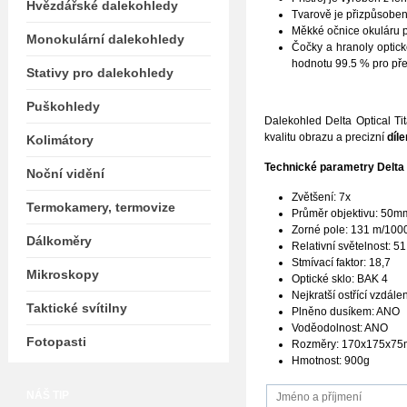
Hvězdářské dalekohledy
Tvarově je přizpůsobe
Měkké očnice okuláru př
Monokulární dalekohledy
Čočky a hranoly optick
hodnotu 99.5 % pro pře
Stativy pro dalekohledy
Puškohledy
Dalekohled Delta Optical T
kvalitu obrazu a precizní
díl
Kolimátory
Technické parametry Delta 
Noční vidění
Zvětšení: 7x
Termokamery, termovize
Průměr objektivu: 50m
Zorné pole: 131 m/10
Dálkoměry
Relativní světelnost: 51
Stmívací faktor: 18,7
Mikroskopy
Optické sklo: BAK 4
Nejkratší ostřící vzdále
Taktické svítilny
Plněno dusíkem: ANO
Voděodolnost: ANO
Fotopasti
Rozměry: 170x175x7
Hmotnost: 900g
NÁŠ TIP