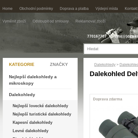
Home
Obchodní podmínky
Doprava a platba
Výdejní místa
Kontakt
Vyměnit zboží
Odstoupit od smlouvy
Reklamovat zboží
770167707
info(@)dalek
KATEGORIE
ZNAČKY
Dalekohledy
>
Dalekohled
Dalekohled Del
Nejlepší dalekohledy a
mikroskopy
Dalekohledy
Doprava zdarma
Nejlepší lovecké dalekohledy
Nejlepší turistické dalekohledy
Kapesní dalekohledy
Levné dalekohledy