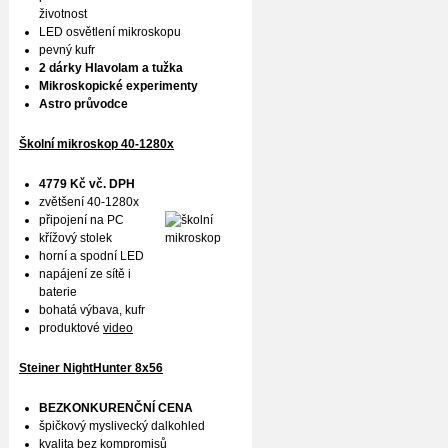
životnost
LED osvětlení mikroskopu
pevný kufr
2 dárky Hlavolam a tužka
Mikroskopické experimenty
Astro průvodce
Školní mikroskop 40-1280x
4779 Kč vč. DPH
zvětšení 40-1280x
připojení na PC
křížový stolek
horní a spodní LED
napájení ze sítě i
baterie
bohatá výbava, kufr
produktové
video
Steiner NightHunter 8x56
BEZKONKURENČNÍ CENA
špičkový myslivecký dalkohled
kvalita bez kompromisů