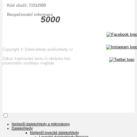
Kód zboží: 71512509
Bezpečnostní informace
5000
Copyright
©
Dalekohledy-puškohledy.cz
Zákaz kopírování textu či obrázku bez
písemného souhlasu majitele.
Nejlepší dalekohledy a mikroskopy
Dalekohledy
Nejlepší lovecké dalekohledy