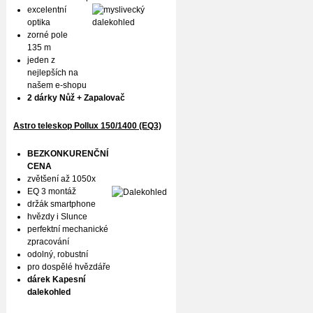
excelentní
optika
zorné pole
135 m
jeden z
nejlepších na
našem e-shopu
2 dárky Nůž + Zapalovač
Astro teleskop Pollux
150/1400 (EQ3)
BEZKONKURENČNÍ
CENA
zvětšení až 1050x
EQ 3 montáž
držák smartphone
hvězdy i Slunce
perfektní mechanické
zpracování
odolný, robustní
pro dospělé hvězdáře
dárek Kapesní
dalekohled