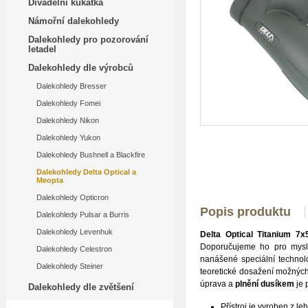
Divadelní kukátka
Námořní dalekohledy
Dalekohledy pro pozorování
letadel
Dalekohledy dle výrobců
Dalekohledy Bresser
Dalekohledy Fomei
Dalekohledy Nikon
Dalekohledy Yukon
Dalekohledy Bushnell a Blackfire
Dalekohledy Delta Optical a
Meopta
Dalekohledy Opticron
Popis produktu
Dalekohledy Pulsar a Burris
Dalekohledy Levenhuk
Delta Optical Titanium 7
Doporučujeme ho pro mysli
Dalekohledy Celestron
nanášené speciální technol
Dalekohledy Steiner
teoretické dosažení možných
úprava a
plnění dusíkem
je 
Dalekohledy dle zvětšení
Přístroj je vyroben z le