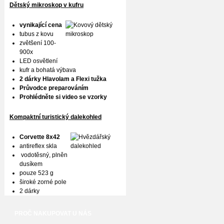
Dětský mikroskop v kufru
vynikající cena
tubus z kovu
zvětšení 100-
900x
LED osvětlení
kufr a bohatá výbava
2 dárky Hlavolam a Flexi tužka
Průvodce preparováním
Prohlédněte si video se vzorky
Kompaktní turistický dalekohled
Corvette 8x42
antireflex skla
vodotěsný, plněn
dusíkem
pouze 523 g
široké zorné pole
2 dárky
PROČ NAKUPOVAT U NÁS