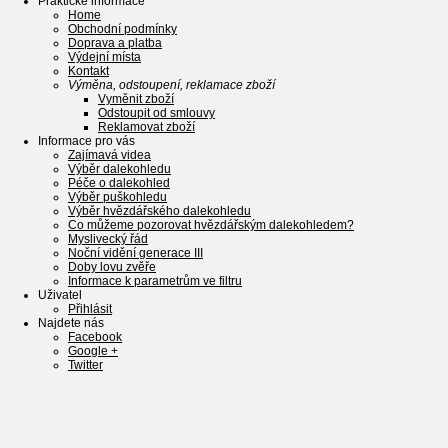
Praktické informace
Home
Obchodní podmínky
Doprava a platba
Výdejní místa
Kontakt
Výměna, odstoupení, reklamace zboží
Vyměnit zboží
Odstoupit od smlouvy
Reklamovat zboží
Informace pro vás
Zajímavá videa
Výběr dalekohledu
Péče o dalekohled
Výběr puškohledu
Výběr hvězdářského dalekohledu
Co můžeme pozorovat hvězdářským dalekohledem?
Myslivecký řád
Noční vidění generace III
Doby lovu zvěře
Informace k parametrům ve filtru
Uživatel
Přihlásit
Najdete nás
Facebook
Google +
Twitter