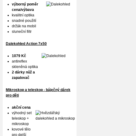
výborný poměr
cena/výbava
kvalitní optika
snadné použití
držák na mobil
sluneční filtr
Dalekohled Action 7x50
1079 Kč
antireflex
skleněná optika
2 dárky nůž a
zapalovač
Mikroskop a teleskop - báječný dárek
pro děti
akční cena
výhodný set
teleskop +
mikroskop
kovové tělo
pro delší