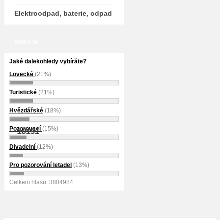
Elektroodpad, baterie, odpad
ANKETA
Jaké dalekohledy vybíráte?
Lovecké
(21%)
Turistické
(21%)
Hvězdářské
(18%)
Pozorovací
(15%)
10191
Divadelní
(12%)
Pro pozorování letadel
(13%)
Celkem hlasů: 3804984