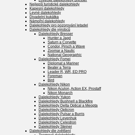
Lovecké dalekohledy Bresser
Nejlepší turistické dalekohledy
Kapesní dalekohledy
Levné dalekohledy
Divadelní kukátka
Námořní dalekohledy
Dalekohledy pro pozorování letadel
Dalekohledy dle výrobců
Dalekohledy Bresser
Hunter a Jagd
Saturn a Corvette
Condor, Pirsch a Wave
Zoomar a Nautic
National Geographic
Dalekohledy Fomei
Diplomat a Mariner
Beater a Terra
Leader R, WR, ED PRO
Foreman
Bird
Dalekohledy Nikon
Nikon Aculon, Action EX, Prostaff
Nikon Monarch
Dalekohledy Yukon
Dalekohledy Bushnell a Blackfire
Dalekohledy Delta Optical a Meopta
Dalekohledy Opticron
Dalekohledy Pulsar a Burris
Dalekohledy Levenhuk
Dalekohledy Celestron
Dalekohledy Steiner
Dalekohledy dle zvětšení