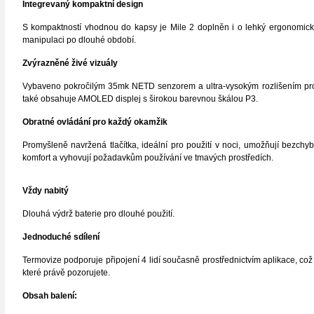
Integrevaný kompaktní design
S kompaktností vhodnou do kapsy je Mile 2 doplněn i o lehký ergonomický d
manipulaci po dlouhé období.
Zvýrazněné živé vizuály
Vybaveno pokročilým 35mk NETD senzorem a ultra-vysokým rozlišením pro 
také obsahuje AMOLED displej s širokou barevnou škálou P3.
Obratné ovládání pro každý okamžik
Promyšleně navržená tlačítka, ideální pro použití v noci, umožňují bezchy
komfort a vyhovují požadavkům používání ve tmavých prostředích.
Vždy nabitý
Dlouhá výdrž baterie pro dlouhé použití.
Jednoduché sdílení
Termovize podporuje připojení 4 lidí současně prostřednictvím aplikace, což
které právě pozorujete.
Obsah balení: