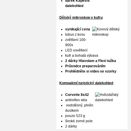
dárek Kapesní
dalekohled
Dětský mikroskop v kufru
vynikající cena
tubus z kovu
zvětšení 100-
900x
LED osvětlení
kufr a bohatá výbava
2 dárky Hlavolam a Flexi tužka
Průvodce preparováním
Prohlédněte si video se vzorky
Kompaktní turistický dalekohled
Corvette 8x42
antireflex skla
vodotěsný, plněn
dusíkem
pouze 523 g
široké zorné pole
2 dárky