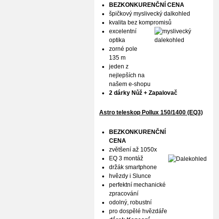
BEZKONKURENČNÍ CENA
špičkový myslivecký dalkohled
kvalita bez kompromisů
excelentní
optika
zorné pole
135 m
jeden z
nejlepších na
našem e-shopu
2 dárky Nůž + Zapalovač
Astro teleskop Pollux
150/1400 (EQ3)
BEZKONKURENČNÍ
CENA
zvětšení až 1050x
EQ 3 montáž
držák smartphone
hvězdy i Slunce
perfektní mechanické
zpracování
odolný, robustní
pro dospělé hvězdáře