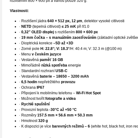
rozlišením 800 × 600 px a váhou pouze 320 g.
Vlastnosti:
· Rozlišení jádra
640 × 512 px, 12 µm
, detektor vysoké citlivosti
·
NETD
(tepelná citlivost)
≤ 25 mK
při f/1.0
·
0,32″ OLED displej
s rozlišením
800 × 600 px
·
19 mm čočka – s manuálním zaostřováním
(základní optické zvětše
· Dioptrická korekce
–5D až +3D
· Zorné pole
H: 22.8°; V: 18.3°
/H: 40.4 m; V: 32.3 m (@100 m)
· Menu
v českém jazyce
· Vestavěná
paměť 16 GB
· Mimořádně
nízká spotřeba
energie
· Standardní rozhraní
USB-C
· Vestavěná
baterie – 18650 – 3200 mAh
·
6,5 hodin
nepřetržitého
provozu
· Ochrana
IP67
· Připojení k mobilnímu telefonu –
Wi-Fi Hot Spot
· Možnost tvořit
fotografie a videa
·
Rychlé spuštění
· Provozní teplota
-30°C až +50 °C
· Rozměry
157.5 mm × 56.6 mm × 50.3 mm
· Hmotnost
320 g
· K dispozici je více
barevných režimů – 6
(white hot, black hot, iron r