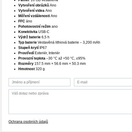
Paměť
16 GB vestavěná
Vytvoření obrázků
Ano
Vytvoření videa
Ano
Měření vzdálenosti
Ano
FFC
áno
Pohotovostní režim
ano
Konektivita
USB-C
Výdrž baterie
6,5 h
Typ baterie
Vestavěná lithiová baterie – 3,200 mAh
Stupeň krytí
IP67
Prostředí
Exteriér, Interiér
Provozní teplota
–30 °C až +50 °C, ≤95%
Rozměry
157.5 mm × 56.6 mm × 50.3 mm
Hmotnost
320 g
Ochrana osobních údajů