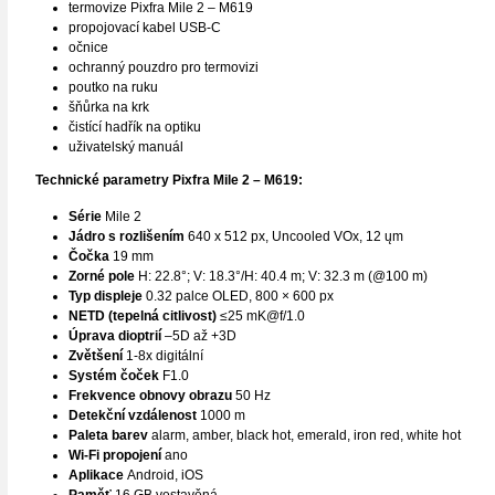
termovize Pixfra Mile 2 – M619
propojovací kabel USB-C
očnice
ochranný pouzdro pro termovizi
poutko na ruku
šňůrka na krk
čistící hadřík na optiku
uživatelský manuál
Technické parametry Pixfra Mile 2 – M619:
Série
Mile 2
Jádro s rozlišením
640 x 512 px, Uncooled VOx, 12 ųm
Čočka
19 mm
Zorné pole
H: 22.8°; V: 18.3°/H: 40.4 m; V: 32.3 m (@100 m)
Typ displeje
0.32 palce OLED, 800 × 600 px
NETD (tepelná citlivost)
≤25 mK@f/1.0
Úprava dioptrií
–5D až +3D
Zvětšení
1-8x digitální
Systém čoček
F1.0
Frekvence obnovy obrazu
50 Hz
Detekční vzdálenost
1000 m
Paleta barev
alarm, amber, black hot, emerald, iron red, white hot
Wi-Fi propojení
ano
Aplikace
Android, iOS