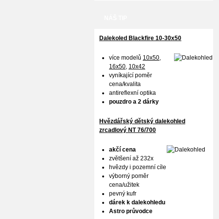
NÁŠ TIP
Dalekoled Blackfire
10-30x50
více modelů
10x50
,
16x50,
10x42
vyníkající poměr
cena/kvalita
antireflexní optika
pouzdro a 2 dárky
Hvězdářský dětský dalekohled
zrcadlový NT 76/700
akčí cena
zvětšení až 232x
hvězdy i pozemní cíle
výborný poměr
cena/užitek
pevný kufr
dárek k dalekohledu
Astro průvodce