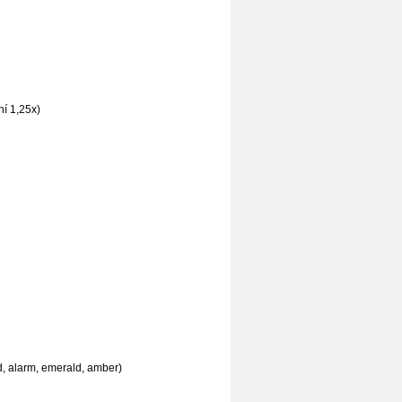
ní 1,25x)
ed, alarm, emerald, amber)