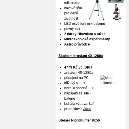
mikroskop
kovové tělo
pro delší
životnost
LED osvětlení mikroskopu
pevný kufr
2 dárky Hlavolam a tužka
Mikroskopické experimenty
Astro průvodce
Školní mikroskop 40-1280x
4779 Kč vč. DPH
zvětšení 40-1280x
připojení na PC
křížový stolek
horní a spodní LED
napájení ze sítě i
baterie
bohatá výbava, kufr
produktové
video
Steiner NightHunter 8x56