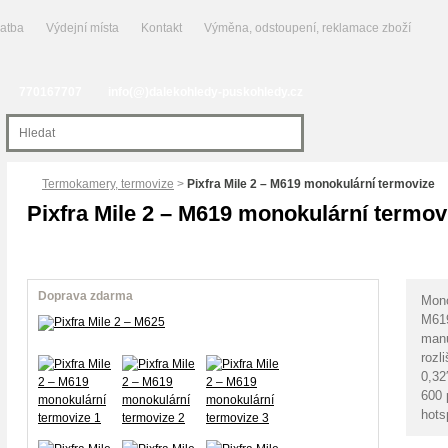
latba
Výdejní místa
Kontakt
Výměna, odstoupení, reklamace zboží
770167707
info(@)dalekohledy-puskohledy.cz
Termokamery, termovize
>
Pixfra Mile 2 – M619 monokulární termovize
Pixfra Mile 2 – M619 monokulární termov
Doprava zdarma
Mono
M619
manu
rozl
0,32
600 
hots