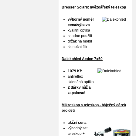
Bresser Solarix hvězdářský teleskop
výborný poměr
cena/výbava
kvalitní optika
snadné použití
držák na mobil
sluneční filtr
Dalekohled Action 7x50
1079 Kč
antireflex
skleněná optika
2 dárky nůž a
zapalovač
Mikroskop a teleskop - báječný dárek
pro děti
akční cena
výhodný set
teleskop +