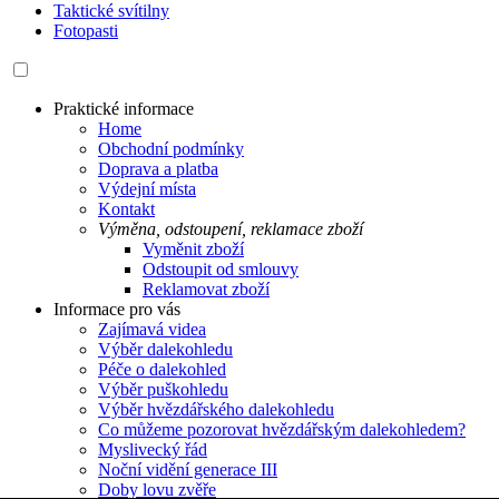
Taktické svítilny
Fotopasti
Praktické informace
Home
Obchodní podmínky
Doprava a platba
Výdejní místa
Kontakt
Výměna, odstoupení, reklamace zboží
Vyměnit zboží
Odstoupit od smlouvy
Reklamovat zboží
Informace pro vás
Zajímavá videa
Výběr dalekohledu
Péče o dalekohled
Výběr puškohledu
Výběr hvězdářského dalekohledu
Co můžeme pozorovat hvězdářským dalekohledem?
Myslivecký řád
Noční vidění generace III
Doby lovu zvěře