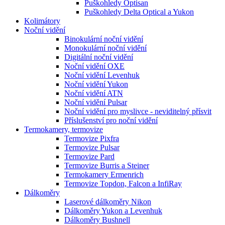
Puškohledy Optisan
Puškohledy Delta Optical a Yukon
Kolimátory
Noční vidění
Binokulární noční vidění
Monokulární noční vidění
Digitální noční vidění
Noční vidění OXE
Noční vidění Levenhuk
Noční vidění Yukon
Noční vidění ATN
Noční vidění Pulsar
Noční vidění pro myslivce - neviditelný přísvit
Příslušenství pro noční vidění
Termokamery, termovize
Termovize Pixfra
Termovize Pulsar
Termovize Pard
Termovize Burris a Steiner
Termokamery Ermenrich
Termovize Topdon, Falcon a InfiRay
Dálkoměry
Laserové dálkoměry Nikon
Dálkoměry Yukon a Levenhuk
Dálkoměry Bushnell