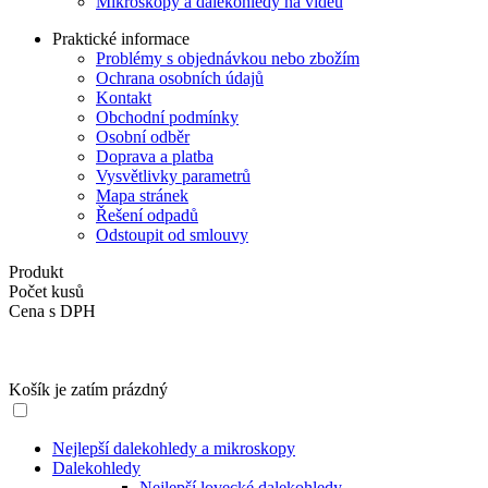
Mikroskopy a dalekohledy na videu
Praktické informace
Problémy s objednávkou nebo zbožím
Ochrana osobních údajů
Kontakt
Obchodní podmínky
Osobní odběr
Doprava a platba
Vysvětlivky parametrů
Mapa stránek
Řešení odpadů
Odstoupit od smlouvy
Produkt
Počet kusů
Cena s DPH
Košík je zatím prázdný
Nejlepší dalekohledy a mikroskopy
Dalekohledy
Nejlepší lovecké dalekohledy