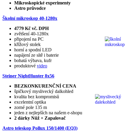
Mikroskopické experimenty
Astro průvodce
Školní mikroskop 40-1280x
4779 Kč vč. DPH
zvětšení 40-1280x
připojení na PC
křížový stolek
horní a spodní LED
napájení ze sítě i baterie
bohatá výbava, kufr
produktové
video
Steiner NightHunter 8x56
BEZKONKURENČNÍ CENA
špičkový myslivecký dalkohled
kvalita bez kompromisů
excelentní optika
zorné pole 135 m
jeden z nejlepších na našem e-shopu
2 dárky Nůž + Zapalovač
Astro teleskop Pollux
150/1400 (EQ3)