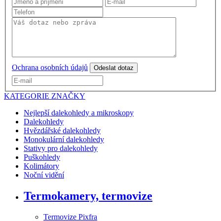
Ochrana osobních údajů
Odeslat dotaz
KATEGORIE
ZNAČKY
Nejlepší dalekohledy a mikroskopy
Dalekohledy
Hvězdářské dalekohledy
Monokulární dalekohledy
Stativy pro dalekohledy
Puškohledy
Kolimátory
Noční vidění
Termokamery, termovize
Termovize Pixfra