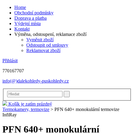
Home
Obchodní podmínky
Doprava a platba
Výdejní místa
Kontakt
Výměna, odstoupení, reklamace zboží
Vyměnit zboží
Odstoupit od smlouvy
Reklamovat zboží
Přihlásit
770167707
info(@)dalekohledy-puskohledy.cz
Košík je zatím prázdný
Termokamery, termovize
>
PFN 640+ monokulární termovize
InfiRay
PFN 640+ monokulární