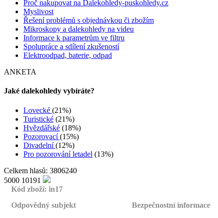
Proč nakupovat na Dalekohledy-puskohledy.cz
Myslivost
Řešení problémů s objednávkou či zbožím
Mikroskopy a dalekohledy na videu
Informace k parametrům ve filtru
Spolupráce a sdílení zkušeností
Elektroodpad, baterie, odpad
ANKETA
Jaké dalekohledy vybíráte?
Lovecké
(21%)
Turistické
(21%)
Hvězdářské
(18%)
Pozorovací
(15%)
Divadelní
(12%)
Pro pozorování letadel
(13%)
Celkem hlasů: 3806240
5000
10191
Kód zboží: in17
Odpovědný subjekt
Bezpečnostní informace