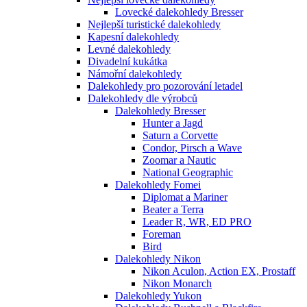
Lovecké dalekohledy Bresser
Nejlepší turistické dalekohledy
Kapesní dalekohledy
Levné dalekohledy
Divadelní kukátka
Námořní dalekohledy
Dalekohledy pro pozorování letadel
Dalekohledy dle výrobců
Dalekohledy Bresser
Hunter a Jagd
Saturn a Corvette
Condor, Pirsch a Wave
Zoomar a Nautic
National Geographic
Dalekohledy Fomei
Diplomat a Mariner
Beater a Terra
Leader R, WR, ED PRO
Foreman
Bird
Dalekohledy Nikon
Nikon Aculon, Action EX, Prostaff
Nikon Monarch
Dalekohledy Yukon