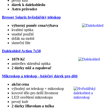
pevný kufr
dárek k dalekohledu
Astro průvodce
Bresser Solarix hvězdářský teleskop
výborný poměr cena/výbava
kvalitní optika
snadné použití
držák na mobil
sluneční filtr
Dalekohled Action 7x50
1079 Kč
antireflex skleněná optika
2 dárky nůž a zapalovač
Mikroskop a teleskop - báječný dárek pro děti
akční cena
výhodný set teleskop + mikroskop
kovové tělo pro delší životnost
LED osvětlení mikroskopu
pevný kufr
2 dárky Hlavolam a tužka