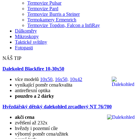
Termovize Pulsar
Termovize Pard
Termovize Burris a Steiner
Termokamery Ermenrich
Termovize Topdon, Falcon a InfiRay
Dálkoměry
Mikroskopy
Taktické svítilny
Fotopasti
NÁŠ TIP
Dalekoled Blackfire
10-30x50
více modelů
10x50
,
16x50,
10x42
vyníkající poměr cena/kvalita
antireflexní optika
pouzdro a 2 dárky
Hvězdářský dětský dalekohled zrcadlový NT 76/700
akčí cena
zvětšení až 232x
hvězdy i pozemní cíle
výborný poměr cena/užitek