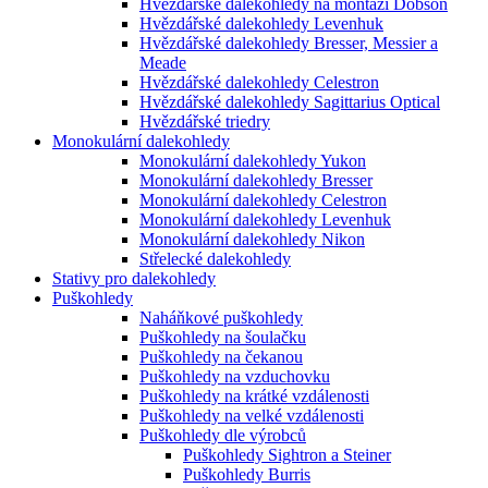
Hvězdářské dalekohledy na montáži Dobson
Hvězdářské dalekohledy Levenhuk
Hvězdářské dalekohledy Bresser, Messier a
Meade
Hvězdářské dalekohledy Celestron
Hvězdářské dalekohledy Sagittarius Optical
Hvězdářské triedry
Monokulární dalekohledy
Monokulární dalekohledy Yukon
Monokulární dalekohledy Bresser
Monokulární dalekohledy Celestron
Monokulární dalekohledy Levenhuk
Monokulární dalekohledy Nikon
Střelecké dalekohledy
Stativy pro dalekohledy
Puškohledy
Naháňkové puškohledy
Puškohledy na šoulačku
Puškohledy na čekanou
Puškohledy na vzduchovku
Puškohledy na krátké vzdálenosti
Puškohledy na velké vzdálenosti
Puškohledy dle výrobců
Puškohledy Sightron a Steiner
Puškohledy Burris