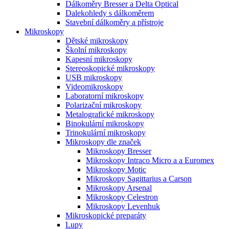
Dálkoměry Bresser a Delta Optical
Dalekohledy s dálkoměrem
Stavební dálkoměry a přístroje
Mikroskopy
Dětské mikroskopy
Školní mikroskopy
Kapesní mikroskopy
Stereoskopické mikroskopy
USB mikroskopy
Videomikroskopy
Laboratorní mikroskopy
Polarizační mikroskopy
Metalografické mikroskopy
Binokulární mikroskopy
Trinokulární mikroskopy
Mikroskopy dle značek
Mikroskopy Bresser
Mikroskopy Intraco Micro a a Euromex
Mikroskopy Motic
Mikroskopy Sagittarius a Carson
Mikroskopy Arsenal
Mikroskopy Celestron
Mikroskopy Levenhuk
Mikroskopické preparáty
Lupy