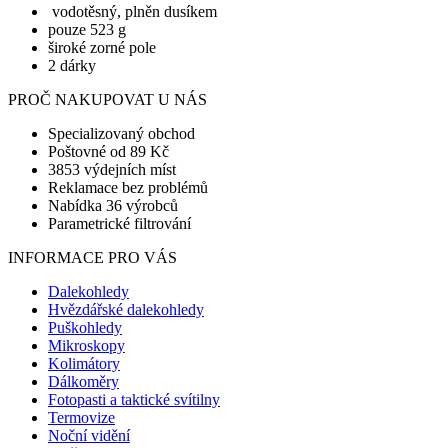
vodotěsný, plněn dusíkem
pouze 523 g
široké zorné pole
2 dárky
PROČ NAKUPOVAT U NÁS
Specializovaný obchod
Poštovné od 89 Kč
3853 výdejních míst
Reklamace bez problémů
Nabídka 36 výrobců
Parametrické filtrování
INFORMACE PRO VÁS
Dalekohledy
Hvězdářské dalekohledy
Puškohledy
Mikroskopy
Kolimátory
Dálkoměry
Fotopasti a taktické svítilny
Termovize
Noční vidění