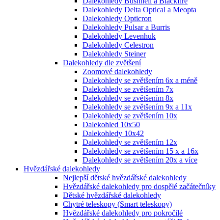
Dalekohledy Bushnell a Blackfire
Dalekohledy Delta Optical a Meopta
Dalekohledy Opticron
Dalekohledy Pulsar a Burris
Dalekohledy Levenhuk
Dalekohledy Celestron
Dalekohledy Steiner
Dalekohledy dle zvětšení
Zoomové dalekohledy
Dalekohledy se zvětšením 6x a méně
Dalekohledy se zvětšením 7x
Dalekohledy se zvětšením 8x
Dalekohledy se zvětšením 9x a 11x
Dalekohledy se zvětšením 10x
Dalekohled 10x50
Dalekohledy 10x42
Dalekohledy se zvětšením 12x
Dalekohledy se zvětšením 15 x a 16x
Dalekohledy se zvětšením 20x a více
Hvězdářské dalekohledy
Nejlepší dětské hvězdářské dalekohledy
Hvězdářské dalekohledy pro dospělé začátečníky
Dětské hvězdářské dalekohledy
Chytré teleskopy (Smart teleskopy)
Hvězdářské dalekohledy pro pokročilé