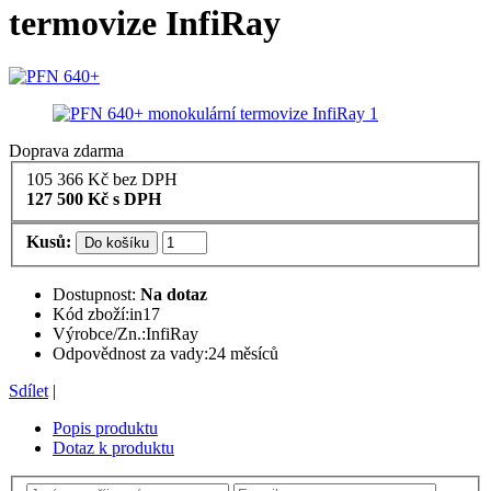
termovize InfiRay
Doprava zdarma
105 366
Kč
bez DPH
127 500
Kč
s DPH
Kusů:
Do košíku
Dostupnost:
Na dotaz
Kód zboží:
in17
Výrobce/Zn.:
InfiRay
Odpovědnost za vady:
24 měsíců
Sdílet
|
Popis produktu
Dotaz k produktu