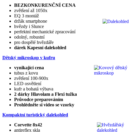
BEZKONKURENČNÍ CENA
zvětšení až 1050x
EQ 3 montáž
držák smartphone
hvězdy i Slunce
perfektní mechanické zpracování
odolný, robustní
pro dospělé hvězdáře
dárek Kapesní dalekohled
Dětský mikroskop v kufru
vynikající cena
tubus z kovu
zvětšení 100-900x
LED osvětlení
kufr a bohatá výbava
2 dárky Hlavolam a Flexi tužka
Průvodce preparováním
Prohlédněte si video se vzorky
Kompaktní turistický dalekohled
Corvette 8x42
antireflex skla