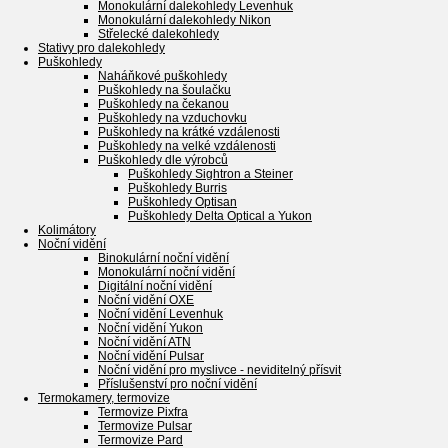
Monokulární dalekohledy Levenhuk
Monokulární dalekohledy Nikon
Střelecké dalekohledy
Stativy pro dalekohledy
Puškohledy
Naháňkové puškohledy
Puškohledy na šoulačku
Puškohledy na čekanou
Puškohledy na vzduchovku
Puškohledy na krátké vzdálenosti
Puškohledy na velké vzdálenosti
Puškohledy dle výrobců
Puškohledy Sightron a Steiner
Puškohledy Burris
Puškohledy Optisan
Puškohledy Delta Optical a Yukon
Kolimátory
Noční vidění
Binokulární noční vidění
Monokulární noční vidění
Digitální noční vidění
Noční vidění OXE
Noční vidění Levenhuk
Noční vidění Yukon
Noční vidění ATN
Noční vidění Pulsar
Noční vidění pro myslivce - neviditelný přísvit
Příslušenství pro noční vidění
Termokamery, termovize
Termovize Pixfra
Termovize Pulsar
Termovize Pard