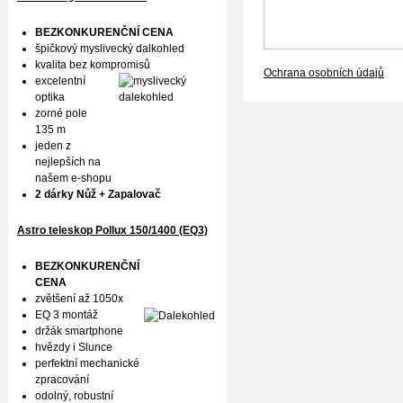
BEZKONKURENČNÍ CENA
špičkový myslivecký dalkohled
kvalita bez kompromisů
Ochrana osobních údajů
excelentní
optika
zorné pole
135 m
jeden z
nejlepších na
našem e-shopu
2 dárky Nůž + Zapalovač
Astro teleskop Pollux
150/1400 (EQ3)
BEZKONKURENČNÍ
CENA
zvětšení až 1050x
EQ 3 montáž
držák smartphone
hvězdy i Slunce
perfektní mechanické
zpracování
odolný, robustní