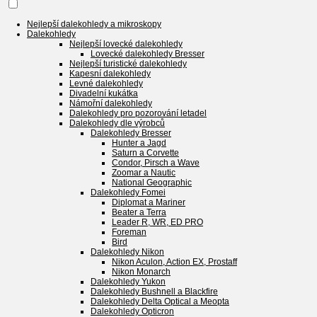
Nejlepší dalekohledy a mikroskopy
Dalekohledy
Nejlepší lovecké dalekohledy
Lovecké dalekohledy Bresser
Nejlepší turistické dalekohledy
Kapesní dalekohledy
Levné dalekohledy
Divadelní kukátka
Námořní dalekohledy
Dalekohledy pro pozorování letadel
Dalekohledy dle výrobců
Dalekohledy Bresser
Hunter a Jagd
Saturn a Corvette
Condor, Pirsch a Wave
Zoomar a Nautic
National Geographic
Dalekohledy Fomei
Diplomat a Mariner
Beater a Terra
Leader R, WR, ED PRO
Foreman
Bird
Dalekohledy Nikon
Nikon Aculon, Action EX, Prostaff
Nikon Monarch
Dalekohledy Yukon
Dalekohledy Bushnell a Blackfire
Dalekohledy Delta Optical a Meopta
Dalekohledy Opticron