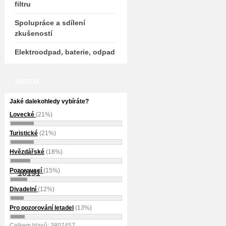
filtru
Spolupráce a sdílení
zkušeností
Elektroodpad, baterie, odpad
ANKETA
Jaké dalekohledy vybíráte?
Lovecké
(21%)
Turistické
(21%)
Hvězdářské
(18%)
Pozorovací
(15%)
10191
Divadelní
(12%)
Pro pozorování letadel
(13%)
Celkem hlasů: 3807457