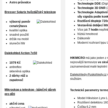
Astro průvodce
Technologie DDE
(Digi
Technologie 3D DNR
(
Bresser Solarix hvězdářský teleskop
Technologie Adaptivn
síly signálu podle ko
Rozlišení displeje 72
výborný poměr
Vestavěná dobíjecí lit
cena/výbava
Více jak
7 hodin
nepřetr
kvalitní optika
Nízká hmotnost
snadné použití
Dálkoměr
držák na mobil
Moderní rozhraní typu
sluneční filtr
Dalekohled Action 7x50
HIKMICRO
má jako jeden z m
nejnovější termovize
ve skv
1079 Kč
zaznamenávat malé teplotní r
antireflex
skleněná optika
Dalekohledy-Puskohledy.cz
d
2 dárky nůž a
službám.
zapalovač
Mikroskop a teleskop - báječný dárek
Technické parametry
termo
pro děti
Model Hikvision Lynx 
Rozlišení detektoru 160
akční cena
Čočka 6,2 mm