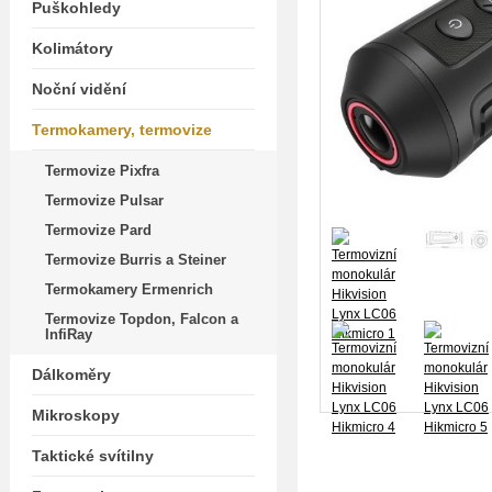
Puškohledy
Kolimátory
Noční vidění
Termokamery, termovize
Termovize Pixfra
Termovize Pulsar
Termovize Pard
Termovize Burris a Steiner
Termokamery Ermenrich
Termovize Topdon, Falcon a
InfiRay
Dálkoměry
Mikroskopy
Taktické svítilny