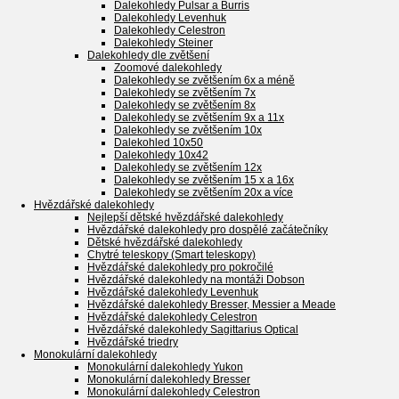
Dalekohledy Pulsar a Burris
Dalekohledy Levenhuk
Dalekohledy Celestron
Dalekohledy Steiner
Dalekohledy dle zvětšení
Zoomové dalekohledy
Dalekohledy se zvětšením 6x a méně
Dalekohledy se zvětšením 7x
Dalekohledy se zvětšením 8x
Dalekohledy se zvětšením 9x a 11x
Dalekohledy se zvětšením 10x
Dalekohled 10x50
Dalekohledy 10x42
Dalekohledy se zvětšením 12x
Dalekohledy se zvětšením 15 x a 16x
Dalekohledy se zvětšením 20x a více
Hvězdářské dalekohledy
Nejlepší dětské hvězdářské dalekohledy
Hvězdářské dalekohledy pro dospělé začátečníky
Dětské hvězdářské dalekohledy
Chytré teleskopy (Smart teleskopy)
Hvězdářské dalekohledy pro pokročilé
Hvězdářské dalekohledy na montáži Dobson
Hvězdářské dalekohledy Levenhuk
Hvězdářské dalekohledy Bresser, Messier a Meade
Hvězdářské dalekohledy Celestron
Hvězdářské dalekohledy Sagittarius Optical
Hvězdářské triedry
Monokulární dalekohledy
Monokulární dalekohledy Yukon
Monokulární dalekohledy Bresser
Monokulární dalekohledy Celestron