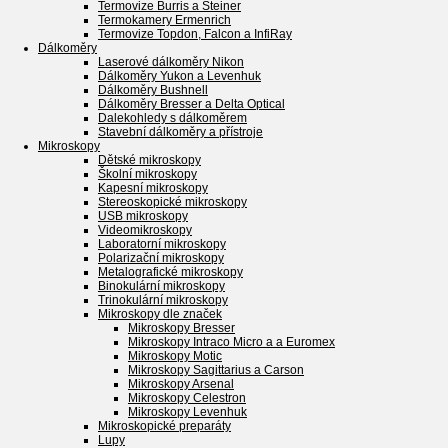
Termovize Burris a Steiner
Termokamery Ermenrich
Termovize Topdon, Falcon a InfiRay
Dálkoměry
Laserové dálkoměry Nikon
Dálkoměry Yukon a Levenhuk
Dálkoměry Bushnell
Dálkoměry Bresser a Delta Optical
Dalekohledy s dálkoměrem
Stavební dálkoměry a přístroje
Mikroskopy
Dětské mikroskopy
Školní mikroskopy
Kapesní mikroskopy
Stereoskopické mikroskopy
USB mikroskopy
Videomikroskopy
Laboratorní mikroskopy
Polarizační mikroskopy
Metalografické mikroskopy
Binokulární mikroskopy
Trinokulární mikroskopy
Mikroskopy dle značek
Mikroskopy Bresser
Mikroskopy Intraco Micro a a Euromex
Mikroskopy Motic
Mikroskopy Sagittarius a Carson
Mikroskopy Arsenal
Mikroskopy Celestron
Mikroskopy Levenhuk
Mikroskopické preparáty
Lupy