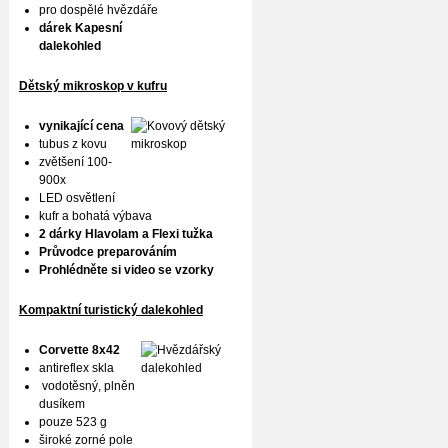
pro dospělé hvězdáře
dárek Kapesní
dalekohled
Dětský mikroskop v kufru
vynikající cena
tubus z kovu
zvětšení 100-
900x
LED osvětlení
kufr a bohatá výbava
2 dárky Hlavolam a Flexi tužka
Průvodce preparováním
Prohlédněte si video se vzorky
Kompaktní turistický dalekohled
Corvette 8x42
antireflex skla
vodotěsný, plněn
dusíkem
pouze 523 g
široké zorné pole