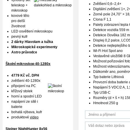
výhodný set
Zvětšení 0,6–2,4×
teleskop +
Digitální zvětšení 1×, 2
mikroskop
Zorné pole 24,70° × 18
kovové tělo
Clona F 1,1
pro delší
Palety zobrazení tepla
životnost
Detekce vozidla 559 m
LED osvětlení mikroskopu
Detekce člověka 182 m
pevný kufr
Displej 0,2 palce, LCO
2 dárky Hlavolam a tužka
Detekce nejteplejšího 
Mikroskopické experimenty
Wi-Fi Hot Spot ano
Astro průvodce
Vestavěné uložiště 8 G
Možnost pořizování foto
Školní mikroskop 40-1280x
Možnost videozáznam
Dálkoměr ano, poměro
4779 Kč vč. DPH
Typ baterie Lithiová
zvětšení 40-1280x
Provozní doba baterie 
připojení na PC
Napájení 5 VDC/2 A, 1,
křížový stolek
Typ USB-C
horní a spodní LED
Rozměry (d × š × h) 1
napájení ze sítě i
Hmotnost 250 g
baterie
bohatá výbava, kufr
produktové
video
Steiner NightHunter 8x56