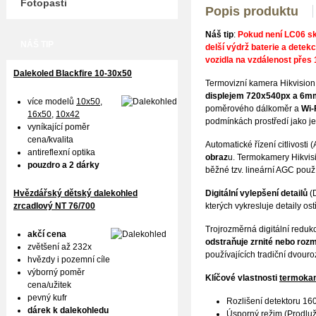
Fotopasti
Popis produktu
Náš tip
:
Pokud není LC06 s
NÁŠ TIP
delší výdrž baterie a detekc
vozidla na vzdálenost přes
Dalekoled Blackfire
10-30x50
Termovizní kamera Hikvisi
displejem 720x540px a 6m
více modelů
10x50
,
poměrového dálkoměr a
Wi-
16x50,
10x42
podmínkách prostředí jako je 
vyníkající poměr
cena/kvalita
Automatické řízení citlivost
antireflexní optika
obraz
u. Termokamery Hikvision 
pouzdro a 2 dárky
běžné tzv. lineární AGC pou
Digitální vylepšení detailů
(D
Hvězdářský dětský dalekohled
kterých vykresluje detaily ost
zrcadlový NT 76/700
Trojrozměrná digitální redu
akčí cena
odstraňuje zrnité nebo roz
zvětšení až 232x
používajících tradiční dvou
hvězdy i pozemní cíle
výborný poměr
Klíčové vlastnosti
termoka
cena/užitek
pevný kufr
Rozlišení detektoru 160
dárek k dalekohledu
Úsporný režim (Prodluž