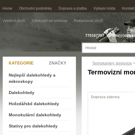
Home
Obchodní podmínky
Doprava a platba
Výdejní místa
Kontakt
Vyměnit zboží
Odstoupit od smlouvy
Reklamovat zboží
770167707
info(@)dalek
KATEGORIE
ZNAČKY
Termokamery, termovize
>
Termovizní mon
Nejlepší dalekohledy a
mikroskopy
Dalekohledy
Doprava zdarma
Hvězdářské dalekohledy
Monokulární dalekohledy
Stativy pro dalekohledy