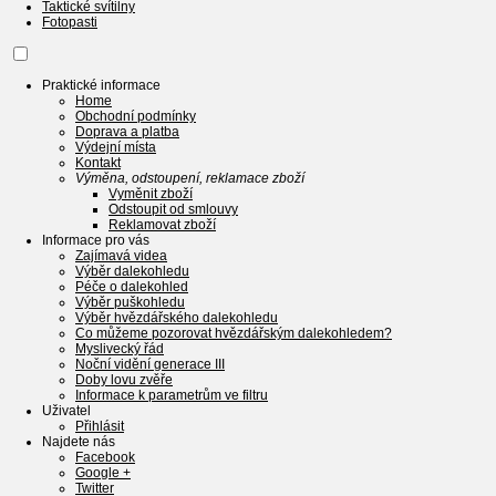
Taktické svítilny
Fotopasti
Praktické informace
Home
Obchodní podmínky
Doprava a platba
Výdejní místa
Kontakt
Výměna, odstoupení, reklamace zboží
Vyměnit zboží
Odstoupit od smlouvy
Reklamovat zboží
Informace pro vás
Zajímavá videa
Výběr dalekohledu
Péče o dalekohled
Výběr puškohledu
Výběr hvězdářského dalekohledu
Co můžeme pozorovat hvězdářským dalekohledem?
Myslivecký řád
Noční vidění generace III
Doby lovu zvěře
Informace k parametrům ve filtru
Uživatel
Přihlásit
Najdete nás
Facebook
Google +
Twitter