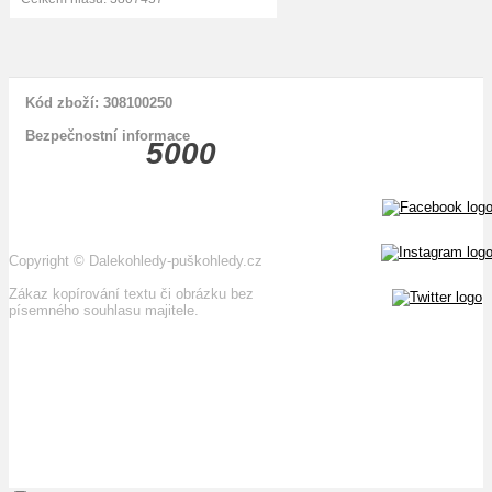
Kód zboží: 308100250
Bezpečnostní informace
5000
Copyright
©
Dalekohledy-puškohledy.cz
Zákaz kopírování textu či obrázku bez
písemného souhlasu majitele.