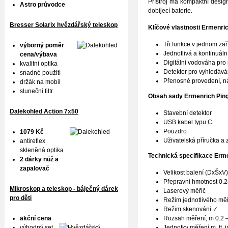
Přístroj má kompaktní design
Astro průvodce
dobíjecí baterie.
Bresser Solarix hvězdářský teleskop
Klíčové vlastnosti
Ermenric
Tři funkce v jednom zař
výborný poměr
Jednotlivá a kontinuáln
cena/výbava
Digitální vodováha pro
kvalitní optika
Detektor pro vyhledává
snadné použití
Přenosné provedení, ná
držák na mobil
sluneční filtr
Obsah sady
Ermenrich Pin
Dalekohled Action 7x50
Stavební detektor
USB kabel typu C
Pouzdro
1079 Kč
Uživatelská příručka a z
antireflex
skleněná optika
Technická specifikace
Erme
2 dárky nůž a
zapalovač
Velikost balení (DxŠxV
Přepravní hmotnost 0.
Mikroskop a teleskop - báječný dárek
Laserový měřič
pro děti
Režim jednotlivého měř
Režim skenování ✓
Rozsah měření, m 0.2 
akční cena
Jednotky měření m, ft, in,
výhodný set