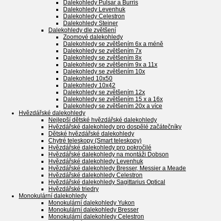
Dalekohledy Pulsar a Burris
Dalekohledy Levenhuk
Dalekohledy Celestron
Dalekohledy Steiner
Dalekohledy dle zvětšení
Zoomové dalekohledy
Dalekohledy se zvětšením 6x a méně
Dalekohledy se zvětšením 7x
Dalekohledy se zvětšením 8x
Dalekohledy se zvětšením 9x a 11x
Dalekohledy se zvětšením 10x
Dalekohled 10x50
Dalekohledy 10x42
Dalekohledy se zvětšením 12x
Dalekohledy se zvětšením 15 x a 16x
Dalekohledy se zvětšením 20x a více
Hvězdářské dalekohledy
Nejlepší dětské hvězdářské dalekohledy
Hvězdářské dalekohledy pro dospělé začátečníky
Dětské hvězdářské dalekohledy
Chytré teleskopy (Smart teleskopy)
Hvězdářské dalekohledy pro pokročilé
Hvězdářské dalekohledy na montáži Dobson
Hvězdářské dalekohledy Levenhuk
Hvězdářské dalekohledy Bresser, Messier a Meade
Hvězdářské dalekohledy Celestron
Hvězdářské dalekohledy Sagittarius Optical
Hvězdářské triedry
Monokulární dalekohledy
Monokulární dalekohledy Yukon
Monokulární dalekohledy Bresser
Monokulární dalekohledy Celestron