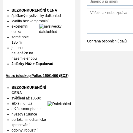
BEZKONKURENČNÍ CENA
špičkový myslivecký dalkohled
kvalita bez kompromisů
excelentní
optika
zorné pole
Ochrana osobních údajů
135 m
jeden z
nejlepších na
našem e-shopu
2 dárky Nůž + Zapalovač
Astro teleskop Pollux
150/1400 (EQ3)
BEZKONKURENČNÍ
CENA
zvětšení až 1050x
EQ 3 montáž
držák smartphone
hvězdy i Slunce
perfektní mechanické
zpracování
odolný, robustní