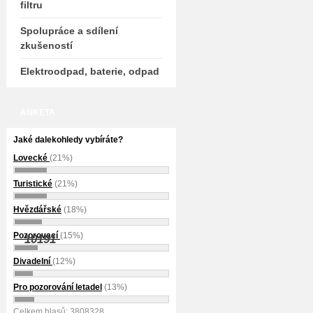
filtru
Spolupráce a sdílení
zkušeností
Elektroodpad, baterie, odpad
ANKETA
Jaké dalekohledy vybíráte?
Lovecké
(21%)
Turistické
(21%)
Hvězdářské
(18%)
Pozorovací
(15%)
10191
Divadelní
(12%)
Pro pozorování letadel
(13%)
Celkem hlasů: 3808328