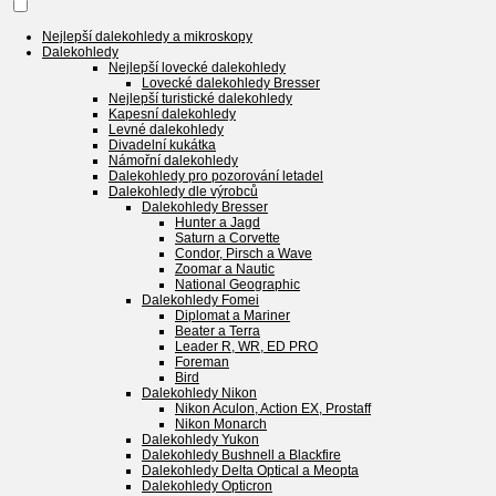
Nejlepší dalekohledy a mikroskopy
Dalekohledy
Nejlepší lovecké dalekohledy
Lovecké dalekohledy Bresser
Nejlepší turistické dalekohledy
Kapesní dalekohledy
Levné dalekohledy
Divadelní kukátka
Námořní dalekohledy
Dalekohledy pro pozorování letadel
Dalekohledy dle výrobců
Dalekohledy Bresser
Hunter a Jagd
Saturn a Corvette
Condor, Pirsch a Wave
Zoomar a Nautic
National Geographic
Dalekohledy Fomei
Diplomat a Mariner
Beater a Terra
Leader R, WR, ED PRO
Foreman
Bird
Dalekohledy Nikon
Nikon Aculon, Action EX, Prostaff
Nikon Monarch
Dalekohledy Yukon
Dalekohledy Bushnell a Blackfire
Dalekohledy Delta Optical a Meopta
Dalekohledy Opticron