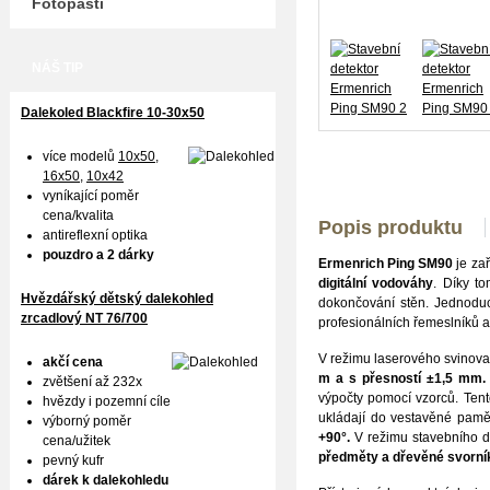
Fotopasti
NÁŠ TIP
Dalekoled Blackfire
10-30x50
více modelů
10x50
,
16x50,
10x42
vyníkající poměr
cena/kvalita
Popis produktu
antireflexní optika
pouzdro a 2 dárky
Ermenrich Ping SM90
je za
digitální vodováhy
. Díky to
Hvězdářský dětský dalekohled
dokončování stěn. Jednoduch
zrcadlový NT 76/700
profesionálních řemeslníků a
V režimu laserového svinovac
akčí cena
m a s přesností ±1,5 mm.
zvětšení až 232x
výpočty pomocí vzorců. Tent
hvězdy i pozemní cíle
ukládají do vestavěné pamět
výborný poměr
+90°.
V režimu stavebního d
cena/užitek
předměty a dřevěné svorní
pevný kufr
dárek k dalekohledu