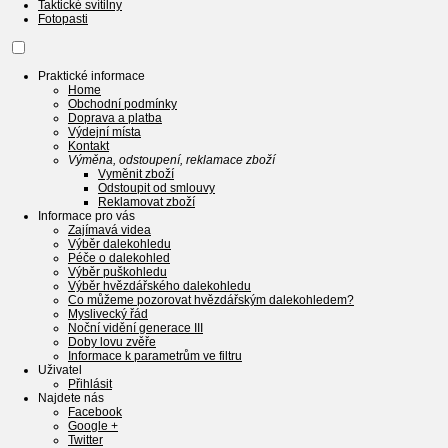
Taktické svítilny
Fotopasti
Praktické informace
Home
Obchodní podmínky
Doprava a platba
Výdejní místa
Kontakt
Výměna, odstoupení, reklamace zboží
Vyměnit zboží
Odstoupit od smlouvy
Reklamovat zboží
Informace pro vás
Zajímavá videa
Výběr dalekohledu
Péče o dalekohled
Výběr puškohledu
Výběr hvězdářského dalekohledu
Co můžeme pozorovat hvězdářským dalekohledem?
Myslivecký řád
Noční vidění generace III
Doby lovu zvěře
Informace k parametrům ve filtru
Uživatel
Přihlásit
Najdete nás
Facebook
Google +
Twitter