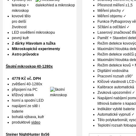
Přesnost měření ±1,5
teleskop +
Měření plochy ✓
mikroskop
Měření objemu ✓
kovové tělo
Funkce Pythagorovy vě
pro delší
Sčítání a odčítání ✓
životnost
Laserový značkovač tř
LED osvětlení mikroskopu
Paměť + Stavební dete
pevný kufr
Režim detekce kovovýc
2 dárky Hlavolam a tužka
Maximální hloubka det
Mikroskopické experimenty
Režim detekce vodičů 
Astro průvodce
Maximální hloubka det
Režim detekce kovů + M
Školní mikroskop 40-1280x
Digitální vodováha
Pracovní rozsah ±90°
4779 Kč vč. DPH
Klíčové vlastnosti LCD
zvětšení 40-1280x
Kalibrace automatická
připojení na PC
Zvuková upozornění ✓
křížový stolek
Napájení nabíjení pomo
horní a spodní LED
lithiová baterie s kapa
napájení ze sítě i
Indikátor vybité baterie
baterie
Automatické vypnutí ✓
bohatá výbava, kufr
Tělo polykarbonát, vys
produktové
video
Teplotní rozsah fotoapa
Steiner NightHunter 8x56