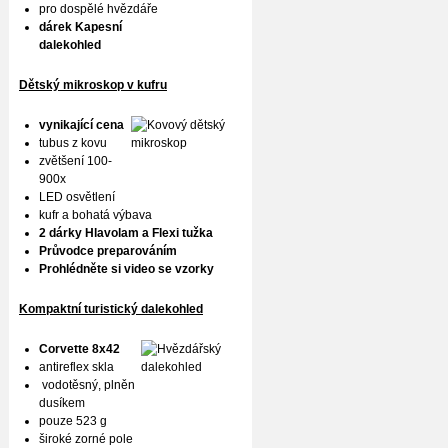
pro dospělé hvězdáře
dárek Kapesní
dalekohled
Dětský mikroskop v kufru
vynikající cena
tubus z kovu
zvětšení 100-
900x
LED osvětlení
kufr a bohatá výbava
2 dárky Hlavolam a Flexi tužka
Průvodce preparováním
Prohlédněte si video se vzorky
Kompaktní turistický dalekohled
Corvette 8x42
antireflex skla
vodotěsný, plněn
dusíkem
pouze 523 g
široké zorné pole