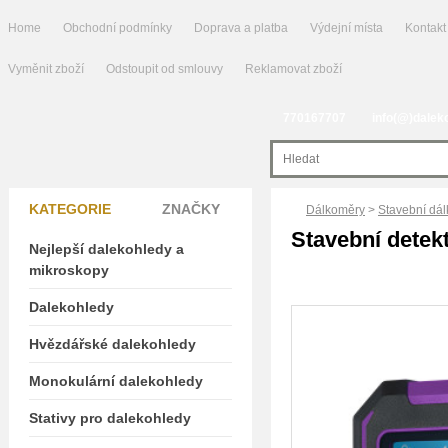
Home
Obchodní podmínky
Doprava a platba
Výdejní místa
Kontakt
Vyměnit zboží
Odstoupit od smlouvy
Reklamovat zboží
770167707
info(@)dalek
KATEGORIE
ZNAČKY
Dálkoměry
>
Stavební dál
Stavební detek
Nejlepší dalekohledy a
mikroskopy
Dalekohledy
Hvězdářské dalekohledy
Monokulární dalekohledy
Stativy pro dalekohledy