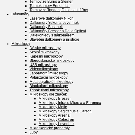
Termovize Burris a Steiner
Termokamery Ermenrich
Termovize Topdon, Falcon a InfiRay
Dálkoměry
Laserové dálkoměry Nikon
Dálkoměry Yukon a Levenhuk
Dálkoměry Bushnell
Dálkoměry Bresser a Delta Optical
Dalekohledy s dálkoměrem
Stavební dálkoměry a přístroje
Mikroskopy
Dětské mikroskopy
Školní mikroskopy
Kapesní mikroskopy
Stereoskopické mikroskopy
USB mikroskopy
Videomikroskopy
Laboratorní mikroskopy
Polarizační mikroskopy
Metalografické mikroskopy
Binokulární mikroskopy
Trinokulární mikroskopy
Mikroskopy dle značek
Mikroskopy Bresser
Mikroskopy Intraco Micro a a Euromex
Mikroskopy Motic
Mikroskopy Sagittarius a Carson
Mikroskopy Arsenal
Mikroskopy Celestron
Mikroskopy Levenhuk
Mikroskopické preparáty
Lupy