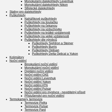
Monokulární dalekohledy Levenhuk
Monokulární dalekohledy Nikon
Střelecké dalekohledy
Stativy pro dalekohledy
Puškohledy
Naháňkové puškohledy
Puškohledy na šoulačku
Puškohledy na čekanou
Puškohledy na vzduchovku
Puškohledy na krátké vzdálenosti
Puškohledy na velké vzdálenosti
Puškohledy dle výrobců
Puškohledy Sightron a Steiner
Puškohledy Burris
Puškohledy Optisan
Puškohledy Delta Optical a Yukon
Kolimátory
Noční vidění
Binokulární noční vidění
Monokulární noční vidění
Digitální noční vidění
Noční vidění OXE
Noční vidění Levenhuk
Noční vidění Yukon
Noční vidění ATN
Noční vidění Pulsar
Noční vidění pro myslivce - neviditelný přísvit
Příslušenství pro noční vidění
Termokamery, termovize
Termovize Pixfra
Termovize Pulsar
Termovize Pard