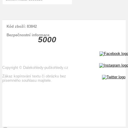
Kód zboží: 83842
Bezpečnostní informace
5000
Copyright
©
Dalekohledy-puškohledy.cz
Zákaz kopírování textu či obrázku bez
písemného souhlasu majitele.