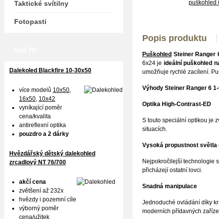
Taktické svítilny
Fotopasti
Popis produktu
NÁŠ TIP
Puškohled
Steiner Ranger 
6x24 je
ideální puškohled 
Dalekoled Blackfire
10-30x50
umožňuje rychlé zacílení. Puš
Výhody Steiner Ranger 6 1
více modelů
10x50
,
16x50,
10x42
Optika High-Contrast-ED
vyníkající poměr
cena/kvalita
S touto speciální optikou je
antireflexní optika
situacích.
pouzdro a 2 dárky
Vysoká propustnost světla 
Hvězdářský dětský dalekohled
Nejpokročilejší technologie s
zrcadlový NT 76/700
přicházejí ostatní lovci.
akčí cena
Snadná manipulace
zvětšení až 232x
hvězdy i pozemní cíle
Jednoduché ovládání díky kr
výborný poměr
moderních přídavných zařízen
cena/užitek