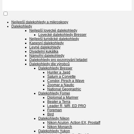
Nejlepší dalekohledy a mikroskopy
Dalekohledy
Nejlepší lovecké dalekohledy
Lovecké dalekohledy Bresser
Nejlepší turistické dalekohledy
Kapesní dalekohledy
Levné dalekohledy
Divadelní kukátka
Námořní dalekohledy
Dalekohledy pro pozorování letadel
Dalekohledy dle výrobců
Dalekohledy Bresser
Hunter a Jagd
Saturn a Corvette
Condor, Pirsch a Wave
Zoomar a Nautic
National Geographic
Dalekohledy Fomei
Diplomat a Mariner
Beater a Terra
Leader R, WR, ED PRO
Foreman
Bird
Dalekohledy Nikon
Nikon Aculon, Action EX, Prostaff
Nikon Monarch
Dalekohledy Yukon