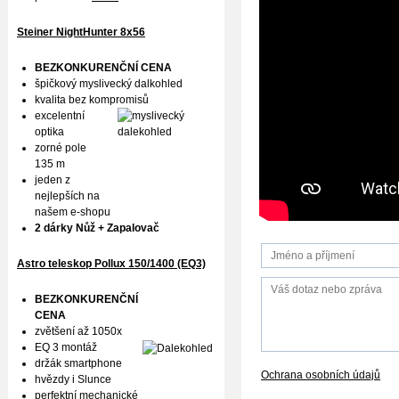
Steiner NightHunter 8x56
BEZKONKURENČNÍ CENA
špičkový myslivecký dalkohled
kvalita bez kompromisů
excelentní
optika
zorné pole
135 m
jeden z
nejlepších na
našem e-shopu
2 dárky Nůž + Zapalovač
Astro teleskop Pollux
150/1400 (EQ3)
BEZKONKURENČNÍ
CENA
zvětšení až 1050x
EQ 3 montáž
držák smartphone
Ochrana osobních údajů
hvězdy i Slunce
perfektní mechanické