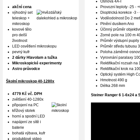
Osnova 4A-I
Provozní teploty -25 - 
akční cena
Dioptrická korekce -3 - 
výhodný set
Voděodolnost Do 2 met
teleskop +
Plnění dusíkem Ano
mikroskop
Účinný průměr objekti
kovové tělo
Zorné pole na 100 m 40
pro delší
Průměr výstupní pupily
životnost
Průměr středu tubusu 
LED osvětlení mikroskopu
Poloha záměrné osnovy
pevný kufr
Vyrovnání paralaxy 10
2 dárky Hlavolam a tužka
Rektifikační rozsah na
Mikroskopické experimenty
Rektifikační krok na 1
Astro průvodce
Optický systém High C
Hmotnost 490 g
Školní mikroskop 40-1280x
Délka 268 mm
4779 Kč vč. DPH
Steiner Ranger 6 1-6x24 a 
zvětšení 40-1280x
připojení na PC
křížový stolek
horní a spodní LED
napájení ze sítě i
baterie
bohatá výbava, kufr
produktové
video