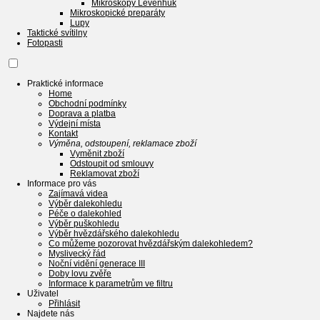
Mikroskopy Levenhuk
Mikroskopické preparáty
Lupy
Taktické svítilny
Fotopasti
Praktické informace
Home
Obchodní podmínky
Doprava a platba
Výdejní místa
Kontakt
Výměna, odstoupení, reklamace zboží
Vyměnit zboží
Odstoupit od smlouvy
Reklamovat zboží
Informace pro vás
Zajímavá videa
Výběr dalekohledu
Péče o dalekohled
Výběr puškohledu
Výběr hvězdářského dalekohledu
Co můžeme pozorovat hvězdářským dalekohledem?
Myslivecký řád
Noční vidění generace III
Doby lovu zvěře
Informace k parametrům ve filtru
Uživatel
Přihlásit
Najdete nás