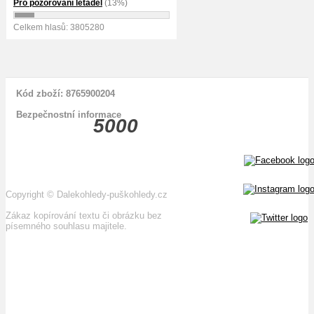
Pro pozorování letadel
(13%)
Celkem hlasů: 3805280
Kód zboží: 8765900204
Bezpečnostní informace
5000
Copyright
©
Dalekohledy-puškohledy.cz
Zákaz kopírování textu či obrázku bez
písemného souhlasu majitele.