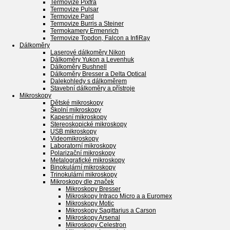
Termovize Pixfra
Termovize Pulsar
Termovize Pard
Termovize Burris a Steiner
Termokamery Ermenrich
Termovize Topdon, Falcon a InfiRay
Dálkoměry
Laserové dálkoměry Nikon
Dálkoměry Yukon a Levenhuk
Dálkoměry Bushnell
Dálkoměry Bresser a Delta Optical
Dalekohledy s dálkoměrem
Stavební dálkoměry a přístroje
Mikroskopy
Dětské mikroskopy
Školní mikroskopy
Kapesní mikroskopy
Stereoskopické mikroskopy
USB mikroskopy
Videomikroskopy
Laboratorní mikroskopy
Polarizační mikroskopy
Metalografické mikroskopy
Binokulární mikroskopy
Trinokulární mikroskopy
Mikroskopy dle značek
Mikroskopy Bresser
Mikroskopy Intraco Micro a a Euromex
Mikroskopy Motic
Mikroskopy Sagittarius a Carson
Mikroskopy Arsenal
Mikroskopy Celestron