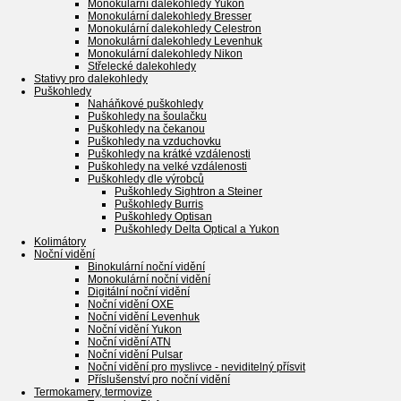
Monokulární dalekohledy Yukon
Monokulární dalekohledy Bresser
Monokulární dalekohledy Celestron
Monokulární dalekohledy Levenhuk
Monokulární dalekohledy Nikon
Střelecké dalekohledy
Stativy pro dalekohledy
Puškohledy
Naháňkové puškohledy
Puškohledy na šoulačku
Puškohledy na čekanou
Puškohledy na vzduchovku
Puškohledy na krátké vzdálenosti
Puškohledy na velké vzdálenosti
Puškohledy dle výrobců
Puškohledy Sightron a Steiner
Puškohledy Burris
Puškohledy Optisan
Puškohledy Delta Optical a Yukon
Kolimátory
Noční vidění
Binokulární noční vidění
Monokulární noční vidění
Digitální noční vidění
Noční vidění OXE
Noční vidění Levenhuk
Noční vidění Yukon
Noční vidění ATN
Noční vidění Pulsar
Noční vidění pro myslivce - neviditelný přísvit
Příslušenství pro noční vidění
Termokamery, termovize