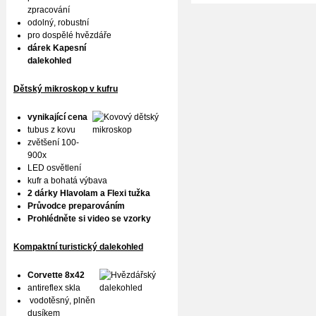
zpracování
odolný, robustní
pro dospělé hvězdáře
dárek Kapesní
dalekohled
Dětský mikroskop v kufru
vynikající cena
tubus z kovu
zvětšení 100-
900x
LED osvětlení
kufr a bohatá výbava
2 dárky Hlavolam a Flexi tužka
Průvodce preparováním
Prohlédněte si video se vzorky
Kompaktní turistický dalekohled
Corvette 8x42
antireflex skla
vodotěsný, plněn
dusíkem