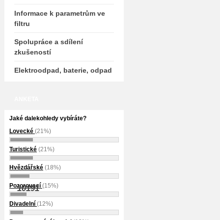
Informace k parametrům ve
filtru
Spolupráce a sdílení
zkušeností
Elektroodpad, baterie, odpad
ANKETA
Jaké dalekohledy vybíráte?
Lovecké
(21%)
Turistické
(21%)
Hvězdářské
(18%)
Pozorovací
(15%)
10191
Divadelní
(12%)