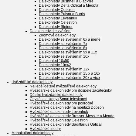
Dalekohledy Bushnell a Blackfire
Dalekohledy Delta Optical a Meopta
Dalekohledy Opticron
Dalekohledy Pulsar a Burris
Dalekohledy Levenhuk
Dalekohledy Celestron
Dalekohledy Steiner
Dalekohledy dle zvětšení
Zoomové dalekohledy
Dalekohledy se zvětšením 6x a méně
Dalekohledy se zvětšením 7x
Dalekohledy se zvětšením 8x
Dalekohledy se zvětšením 9x a 11x
Dalekohledy se zvětšením 10x
Dalekohled 10x50
Dalekohledy 10x42
Dalekohledy se zvětšením 12x
Dalekohledy se zvětšením 15 x a 16x
Dalekohledy se zvětšením 20x a více
Hvězdářské dalekohledy
Nejlepší dětské hvězdářské dalekohledy
Hvězdářské dalekohledy pro dospělé začátečníky
Dětské hvězdářské dalekohledy
Chytré teleskopy (Smart teleskopy)
Hvězdářské dalekohledy pro pokročilé
Hvězdářské dalekohledy na montáži Dobson
Hvězdářské dalekohledy Levenhuk
Hvězdářské dalekohledy Bresser, Messier a Meade
Hvězdářské dalekohledy Celestron
Hvězdářské dalekohledy Sagittarius Optical
Hvězdářské triedry
Monokulární dalekohledy