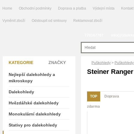
Home
Obchodní podmínky
Doprava a platba
Výdejní místa
Kontakt
Vyměnit zboží
Odstoupit od smlouvy
Reklamovat zboží
770167707
info(@)dalek
KATEGORIE
ZNAČKY
Puškohledy
>
Puškohledy 
Steiner Ranger
Nejlepší dalekohledy a
mikroskopy
Dalekohledy
TOP
Doprava
Hvězdářské dalekohledy
zdarma
Monokulární dalekohledy
Stativy pro dalekohledy