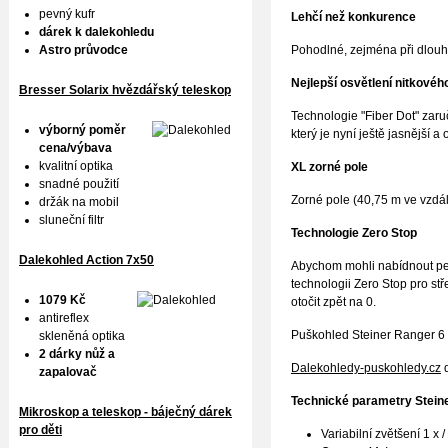
pevný kufr
Lehčí než konkurence
dárek k dalekohledu
Pohodlné, zejména při dlouh
Astro průvodce
Nejlepší osvětlení nitkového
Bresser Solarix hvězdářský teleskop
Technologie "Fiber Dot" zaru
výborný poměr
který je nyní ještě jasnější a o
cena/výbava
kvalitní optika
XL zorné pole
snadné použití
Zorné pole (40,75 m ve vzdál
držák na mobil
sluneční filtr
Technologie Zero Stop
Dalekohled Action 7x50
Abychom mohli nabídnout per
technologii Zero Stop pro st
1079 Kč
otočit zpět na 0.
antireflex
Puškohled Steiner Ranger 6 s
skleněná optika
2 dárky nůž a
Dalekohledy-puskohledy.cz
d
zapalovač
Technické parametry
Stein
Mikroskop a teleskop - báječný dárek
pro děti
Variabilní zvětšení 1 x /