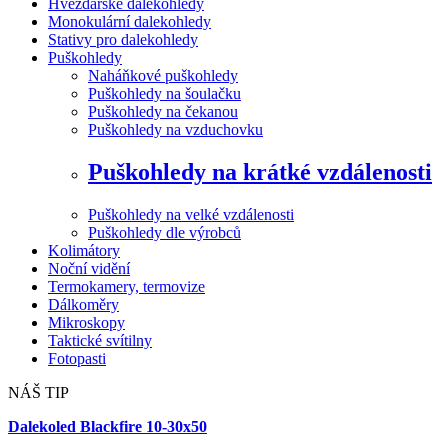
Hvězdářské dalekohledy
Monokulární dalekohledy
Stativy pro dalekohledy
Puškohledy
Naháňkové puškohledy
Puškohledy na šoulačku
Puškohledy na čekanou
Puškohledy na vzduchovku
Puškohledy na krátké vzdálenosti
Puškohledy na velké vzdálenosti
Puškohledy dle výrobců
Kolimátory
Noční vidění
Termokamery, termovize
Dálkoměry
Mikroskopy
Taktické svítilny
Fotopasti
NÁŠ TIP
Dalekoled Blackfire
10-30x50