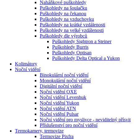
Naháňkové puškohledy
Puškohledy na šoulačku
Puškohledy na čekanou
Puškohledy na vzduchovku
Puškohledy na krátké vzdálenosti
Puškohledy na velké vzdálenosti
Puškohledy dle výrobců
Puškohledy Sightron a Steiner
Puškohledy Burris
Puškohledy Optisan
Puškohledy Delta Optical a Yukon
Kolimátory
Noční vidění
Binokulární noční vidění
Monokulární noční vidění
Digitální noční vidění
Noční vidění OXE
Noční vidění Levenhuk
Noční vidění Yukon
Noční vidění ATN
Noční vidění Pulsar
Noční vidění pro myslivce - neviditelný přísvit
Příslušenství pro noční vidění
Termokamery, termovize
Termovize Pixfra