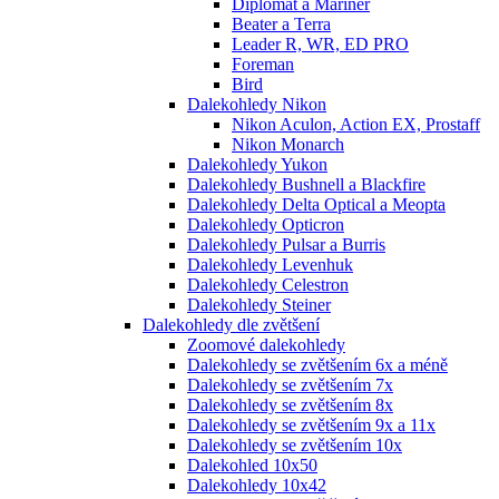
Diplomat a Mariner
Beater a Terra
Leader R, WR, ED PRO
Foreman
Bird
Dalekohledy Nikon
Nikon Aculon, Action EX, Prostaff
Nikon Monarch
Dalekohledy Yukon
Dalekohledy Bushnell a Blackfire
Dalekohledy Delta Optical a Meopta
Dalekohledy Opticron
Dalekohledy Pulsar a Burris
Dalekohledy Levenhuk
Dalekohledy Celestron
Dalekohledy Steiner
Dalekohledy dle zvětšení
Zoomové dalekohledy
Dalekohledy se zvětšením 6x a méně
Dalekohledy se zvětšením 7x
Dalekohledy se zvětšením 8x
Dalekohledy se zvětšením 9x a 11x
Dalekohledy se zvětšením 10x
Dalekohled 10x50
Dalekohledy 10x42