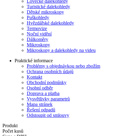
Lovecké dalekohledy
Turistické dalekohledy
Dětské mikroskopy
Puškohledy
Hvězdářské dalekohledy
Termovize
Noční vidění
Dálkoměry
Mikroskopy
Mikroskopy a dalekohledy na videu
Praktické informace
Problémy s objednávkou nebo zbožím
Ochrana osobních údajů
Kontakt
Obchodní podmínky
Osobní odběr
Doprava a platba
Vysvětlivky parametrů
Mapa stránek
Řešení odpadů
Odstoupit od smlouvy
Produkt
Počet kusů