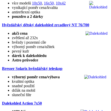
více modelů
10x50
,
16x50,
10x42
vyníkající poměr cena/kvalita
antireflexní optika
pouzdro a 2 dárky
Hvězdářský dětský dalekohled zrcadlový NT 76/700
akčí cena
zvětšení až 232x
hvězdy i pozemní cíle
výborný poměr cena/užitek
pevný kufr
dárek k dalekohledu
Astro průvodce
Bresser Solarix hvězdářský teleskop
výborný poměr cena/výbava
kvalitní optika
snadné použití
držák na mobil
sluneční filtr
Dalekohled Action 7x50