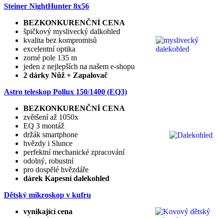
Steiner NightHunter 8x56
BEZKONKURENČNÍ CENA
špičkový myslivecký dalkohled
kvalita bez kompromisů
excelentní optika
zorné pole 135 m
jeden z nejlepších na našem e-shopu
2 dárky Nůž + Zapalovač
Astro teleskop Pollux
150/1400 (EQ3)
BEZKONKURENČNÍ CENA
zvětšení až 1050x
EQ 3 montáž
držák smartphone
hvězdy i Slunce
perfektní mechanické zpracování
odolný, robustní
pro dospělé hvězdáře
dárek Kapesní dalekohled
Dětský mikroskop v kufru
vynikající cena