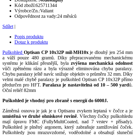
Kód zboží:
625711344
Výrobce/Zn.:
Valiant
Odpovědnost za vady:
24 měsíců
Sdílet
|
Popis produktu
Dotaz k produktu
Puškohled
Optisan CP 10x32P mil-MH10x
je dlouhý jen 254 mm
a váží pouze 480 gramů. Díky přepracovanému mechanickému
systému je klikání přesnější, byla
zvýšena mechanická odolnost
vůči zpětnému rázu a byla výrazně eliminována chyba paralaxy.
Chybu paralaxy ještě navíc snižuje objektiv o průměru 32 mm. Díky
velmi malé chybě paralaxy je puškohled Optisan CP 10x32P přímo
předurčen pro HFT.
Paralaxa je nastavitelná od 10 – 500 yard
ů.
Oční reliéf 82mm
Puškohled je vhodný pro zbraně s energií do 6000J.
Záměrná osnova je jak je u Optisanu zvykem leptaná v čočce a je
umístěná ve druhé ohniskové rovině
. Všechny čočky puškohledu
mají úpravu FMC (FullyMultiCoated, nad 7 vrstev + přísady).
Puškohled je plněný argonem, který zabraňuje zamlžování čoček.
Puškohledy jsou mrazuvzdorné, voděodolné a obsahují sluneční