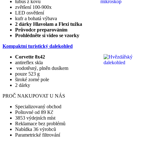
tubus z kovu
zvětšení 100-900x
LED osvětlení
kufr a bohatá výbava
2 dárky Hlavolam a Flexi tužka
Průvodce preparováním
Prohlédněte si video se vzorky
Kompaktní turistický dalekohled
Corvette 8x42
antireflex skla
vodotěsný, plněn dusíkem
pouze 523 g
široké zorné pole
2 dárky
PROČ NAKUPOVAT U NÁS
Specializovaný obchod
Poštovné od 89 Kč
3853 výdejních míst
Reklamace bez problémů
Nabídka 36 výrobců
Parametrické filtrování