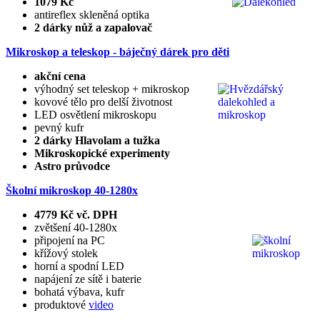
1079 Kč
antireflex skleněná optika
2 dárky nůž a zapalovač
Mikroskop a teleskop - báječný dárek pro děti
akční cena
výhodný set teleskop + mikroskop
kovové tělo pro delší životnost
LED osvětlení mikroskopu
pevný kufr
2 dárky Hlavolam a tužka
Mikroskopické experimenty
Astro průvodce
Školní mikroskop 40-1280x
4779 Kč vč. DPH
zvětšení 40-1280x
připojení na PC
křížový stolek
horní a spodní LED
napájení ze sítě i baterie
bohatá výbava, kufr
produktové
video