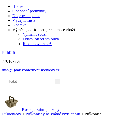
Home
Obchodní podmínky
Doprava a platba
Výdejní místa
Kontakt
Výměna, odstoupení, reklamace zboží
Vyměnit zboží
Odstoupit od smlouvy
Reklamovat zboží
Přihlásit
770167707
info(@)dalekohledy-puskohledy.cz
Košík je zatím prázdný
Puškohledy
>
Puškohledy na krátké vzdálenosti
>
Puškohled