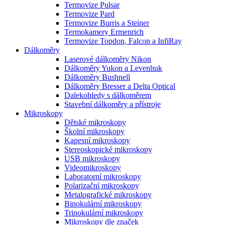
Termovize Pulsar
Termovize Pard
Termovize Burris a Steiner
Termokamery Ermenrich
Termovize Topdon, Falcon a InfiRay
Dálkoměry
Laserové dálkoměry Nikon
Dálkoměry Yukon a Levenhuk
Dálkoměry Bushnell
Dálkoměry Bresser a Delta Optical
Dalekohledy s dálkoměrem
Stavební dálkoměry a přístroje
Mikroskopy
Dětské mikroskopy
Školní mikroskopy
Kapesní mikroskopy
Stereoskopické mikroskopy
USB mikroskopy
Videomikroskopy
Laboratorní mikroskopy
Polarizační mikroskopy
Metalografické mikroskopy
Binokulární mikroskopy
Trinokulární mikroskopy
Mikroskopy dle značek