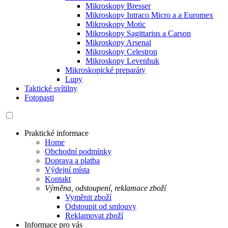
Mikroskopy Bresser
Mikroskopy Intraco Micro a a Euromex
Mikroskopy Motic
Mikroskopy Sagittarius a Carson
Mikroskopy Arsenal
Mikroskopy Celestron
Mikroskopy Levenhuk
Mikroskopické preparáty
Lupy
Taktické svítilny
Fotopasti
Praktické informace
Home
Obchodní podmínky
Doprava a platba
Výdejní místa
Kontakt
Výměna, odstoupení, reklamace zboží
Vyměnit zboží
Odstoupit od smlouvy
Reklamovat zboží
Informace pro vás