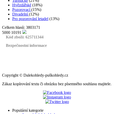
Turistické
(21%)
Hvězdářské
(18%)
Pozorovací
(15%)
Divadelní
(12%)
Pro pozorování letadel
(13%)
Celkem hlasů: 3803171
5000
10191
Kód zboží: 625711344
Bezpečnostní informace
Copyright
©
Dalekohledy-puškohledy.cz
Zákaz kopírování textu či obrázku bez písemného souhlasu majitele.
Populární kategorie