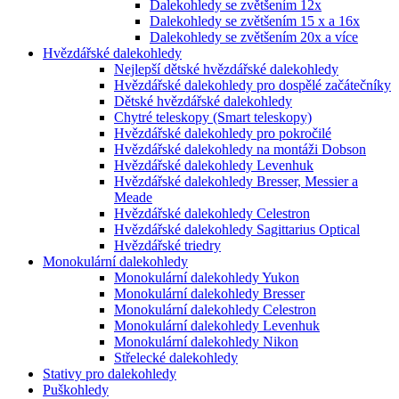
Dalekohledy se zvětšením 12x
Dalekohledy se zvětšením 15 x a 16x
Dalekohledy se zvětšením 20x a více
Hvězdářské dalekohledy
Nejlepší dětské hvězdářské dalekohledy
Hvězdářské dalekohledy pro dospělé začátečníky
Dětské hvězdářské dalekohledy
Chytré teleskopy (Smart teleskopy)
Hvězdářské dalekohledy pro pokročilé
Hvězdářské dalekohledy na montáži Dobson
Hvězdářské dalekohledy Levenhuk
Hvězdářské dalekohledy Bresser, Messier a
Meade
Hvězdářské dalekohledy Celestron
Hvězdářské dalekohledy Sagittarius Optical
Hvězdářské triedry
Monokulární dalekohledy
Monokulární dalekohledy Yukon
Monokulární dalekohledy Bresser
Monokulární dalekohledy Celestron
Monokulární dalekohledy Levenhuk
Monokulární dalekohledy Nikon
Střelecké dalekohledy
Stativy pro dalekohledy
Puškohledy