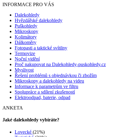
INFORMACE PRO VÁS
Dalekohledy
Hvězdářské dalekohledy
Puškohledy
Mikroskopy
Kolimátory
Dálkoměry
Fotopasti a taktické svítilny
Termovize
Noční vidění
Proč nakupovat na Dalekohledy-puskohledy.cz
Myslivost
Řešení problémů s objednávkou či zbožím
Mikroskopy a dalekohledy na videu
Informace k parametrům ve filtru
Spolupráce a sdílení zkušeností
Elektroodpad, baterie, odpad
ANKETA
Jaké dalekohledy vybíráte?
Lovecké
(21%)