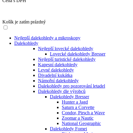
Cena s DPH
Košík je zatím prázdný
Nejlepší dalekohledy a mikroskopy
Dalekohledy
Nejlepší lovecké dalekohledy
Lovecké dalekohledy Bresser
Nejlepší turistické dalekohledy
Kapesní dalekohledy
Levné dalekohledy
Divadelní kukátka
Námořní dalekohledy
Dalekohledy pro pozorování letadel
Dalekohledy dle výrobců
Dalekohledy Bresser
Hunter a Jagd
Saturn a Corvette
Condor, Pirsch a Wave
Zoomar a Nautic
National Geographic
Dalekohledy Fomei