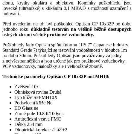
clonu, krytky okuláru a objektivu. Komínky puškohledu jsou
lovecké (ultranízké) s klikáním 0,1 MRAD s možností uzamčení a
nulování.
Před uvedením na trh byl puškohled Optisan CP 10x32P po dobu
jednoho roku
důkladně testován na většině běžně dostupných
ostrých zbraní včetně pružinové vzduchovky.
Puškohledy řady Optisan splňují normu "JIS 7" (Japanese Industry
Standard Grade 7) týkající se testování vodotěsnosti v hloubce 1m
po dobu 30min. Puškohledy Optisan jsou považovány za jedny
z nejvšestrannějších a jsou určené jak pro pružinové vzduchovky,
PCP vzduchovky, malorážky ale i velkorážné zbraně.
Technické parametry
Optisan CP 10x32P mil-MH10
:
Zvětšení 10x
Ohnisková rovina Druhá
Typ kříže SFPMH10X
Podsvícení kříže Ne
ED Glass ne
Zorné pole 10.8 ft/100yds
Antireflexní vrstva FMC
Délka 254 mm
Dioptrická korekce -2 až +2