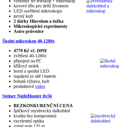
výhodný set teleskop + mikroskop
kovové tělo pro delší životnost
LED osvětlení mikroskopu
pevný kufr
2 dárky Hlavolam a tužka
Mikroskopické experimenty
Astro průvodce
Školní mikroskop 40-1280x
4779 Kč vč. DPH
zvětšení 40-1280x
připojení na PC
křížový stolek
horní a spodní LED
napájení ze sítě i baterie
bohatá výbava, kufr
produktové
video
Steiner NightHunter 8x56
BEZKONKURENČNÍ CENA
špičkový myslivecký dalkohled
kvalita bez kompromisů
excelentní optika
zorné pole 135 m