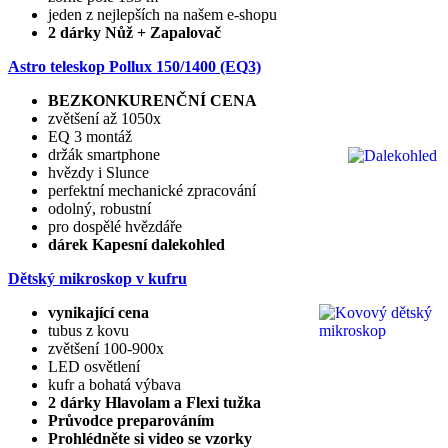
jeden z nejlepších na našem e-shopu
2 dárky Nůž + Zapalovač
Astro teleskop Pollux
150/1400 (EQ3)
BEZKONKURENČNÍ CENA
zvětšení až 1050x
EQ 3 montáž
držák smartphone
hvězdy i Slunce
perfektní mechanické zpracování
odolný, robustní
pro dospělé hvězdáře
dárek Kapesní dalekohled
Dětský mikroskop v kufru
vynikající cena
tubus z kovu
zvětšení 100-900x
LED osvětlení
kufr a bohatá výbava
2 dárky Hlavolam a Flexi tužka
Průvodce preparováním
Prohlédněte si video se vzorky