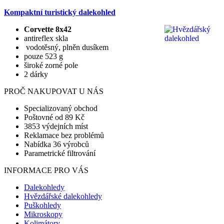
Kompaktní turistický dalekohled
Corvette 8x42
antireflex skla
vodotěsný, plněn dusíkem
pouze 523 g
široké zorné pole
2 dárky
PROČ NAKUPOVAT U NÁS
Specializovaný obchod
Poštovné od 89 Kč
3853 výdejních míst
Reklamace bez problémů
Nabídka 36 výrobců
Parametrické filtrování
INFORMACE PRO VÁS
Dalekohledy
Hvězdářské dalekohledy
Puškohledy
Mikroskopy
Kolimátory