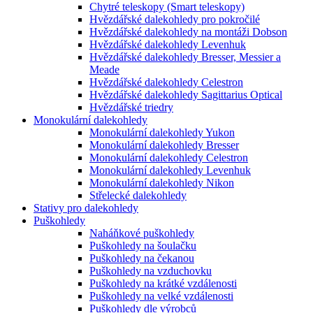
Chytré teleskopy (Smart teleskopy)
Hvězdářské dalekohledy pro pokročilé
Hvězdářské dalekohledy na montáži Dobson
Hvězdářské dalekohledy Levenhuk
Hvězdářské dalekohledy Bresser, Messier a
Meade
Hvězdářské dalekohledy Celestron
Hvězdářské dalekohledy Sagittarius Optical
Hvězdářské triedry
Monokulární dalekohledy
Monokulární dalekohledy Yukon
Monokulární dalekohledy Bresser
Monokulární dalekohledy Celestron
Monokulární dalekohledy Levenhuk
Monokulární dalekohledy Nikon
Střelecké dalekohledy
Stativy pro dalekohledy
Puškohledy
Naháňkové puškohledy
Puškohledy na šoulačku
Puškohledy na čekanou
Puškohledy na vzduchovku
Puškohledy na krátké vzdálenosti
Puškohledy na velké vzdálenosti
Puškohledy dle výrobců