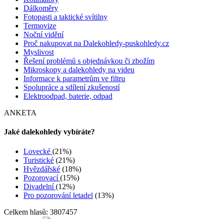
Dálkoměry
Fotopasti a taktické svítilny
Termovize
Noční vidění
Proč nakupovat na Dalekohledy-puskohledy.cz
Myslivost
Řešení problémů s objednávkou či zbožím
Mikroskopy a dalekohledy na videu
Informace k parametrům ve filtru
Spolupráce a sdílení zkušeností
Elektroodpad, baterie, odpad
ANKETA
Jaké dalekohledy vybíráte?
Lovecké
(21%)
Turistické
(21%)
Hvězdářské
(18%)
Pozorovací
(15%)
Divadelní
(12%)
Pro pozorování letadel
(13%)
Celkem hlasů: 3807457