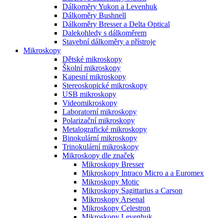
Dálkoměry Yukon a Levenhuk
Dálkoměry Bushnell
Dálkoměry Bresser a Delta Optical
Dalekohledy s dálkoměrem
Stavební dálkoměry a přístroje
Mikroskopy
Dětské mikroskopy
Školní mikroskopy
Kapesní mikroskopy
Stereoskopické mikroskopy
USB mikroskopy
Videomikroskopy
Laboratorní mikroskopy
Polarizační mikroskopy
Metalografické mikroskopy
Binokulární mikroskopy
Trinokulární mikroskopy
Mikroskopy dle značek
Mikroskopy Bresser
Mikroskopy Intraco Micro a a Euromex
Mikroskopy Motic
Mikroskopy Sagittarius a Carson
Mikroskopy Arsenal
Mikroskopy Celestron
Mikroskopy Levenhuk