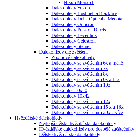
Nikon Monarch
Dalekohledy Yukon
Dalekohledy Bushnell a Blackfire
Dalekohledy Delta Optical a Meopta
Dalekohledy Opticron
Dalekohledy Pulsar a Burris
Dalekohledy Levenhuk
Dalekohledy Celestron
Dalekohledy Steiner
Dalekohledy dle zvětšení
Zoomové dalekohledy
Dalekohledy se zvětšením 6x a méně
Dalekohledy se zvětšením 7x
Dalekohledy se zvětšením 8x
Dalekohledy se zvětšením 9x a 11x
Dalekohledy se zvětšením 10x
Dalekohled 10x50
Dalekohledy 10x42
Dalekohledy se zvětšením 12x
Dalekohledy se zvětšením 15 x a 16x
Dalekohledy se zvětšením 20x a více
Hvězdářské dalekohledy
Nejlepší dětské hvězdářské dalekohledy
Hvězdářské dalekohledy pro dospělé začátečníky
Dětské hvězdářské dalekohledy