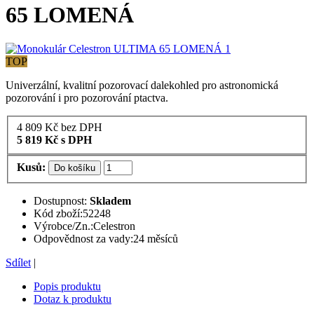
65 LOMENÁ
TOP
Univerzální, kvalitní pozorovací dalekohled pro astronomická
pozorování i pro pozorování ptactva.
4 809
Kč
bez DPH
5 819
Kč
s DPH
Kusů:
Do košíku
Dostupnost:
Skladem
Kód zboží:
52248
Výrobce/Zn.:
Celestron
Odpovědnost za vady:
24 měsíců
Sdílet
|
Popis produktu
Dotaz k produktu