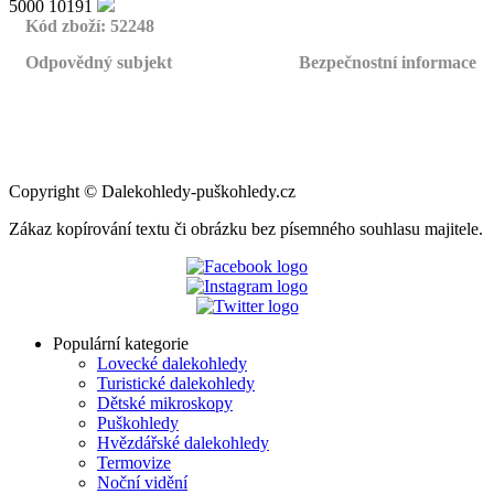
5000
10191
Kód zboží: 52248
Odpovědný subjekt
Bezpečnostní informace
Copyright
©
Dalekohledy-puškohledy.cz
Zákaz kopírování textu či obrázku bez písemného souhlasu majitele.
Populární kategorie
Lovecké dalekohledy
Turistické dalekohledy
Dětské mikroskopy
Puškohledy
Hvězdářské dalekohledy
Termovize
Noční vidění