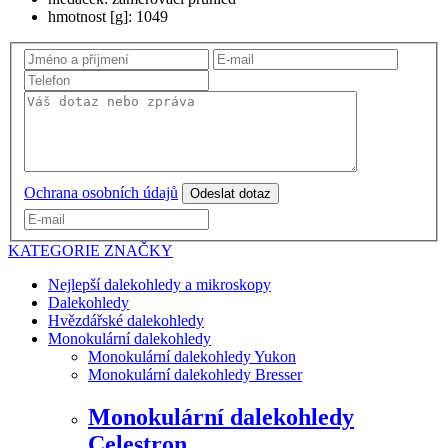
hmotnost [g]: 1049
Ochrana osobních údajů
Odeslat dotaz
KATEGORIE
ZNAČKY
Nejlepší dalekohledy a mikroskopy
Dalekohledy
Hvězdářské dalekohledy
Monokulární dalekohledy
Monokulární dalekohledy Yukon
Monokulární dalekohledy Bresser
Monokulární dalekohledy
Celestron