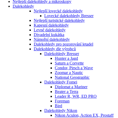
Nejlepší dalekohledy a mikroskopy
Dalekohledy
Nejlepší lovecké dalekohledy
Lovecké dalekohledy Bresser
Nejlepší turistické dalekohledy
Kapesní dalekohledy
Levné dalekohledy
Divadelní kukátka
Námořní dalekohledy
Dalekohledy pro pozorování letadel
Dalekohledy dle výrobců
Dalekohledy Bresser
Hunter a Jagd
Saturn a Corvette
Condor, Pirsch a Wave
Zoomar a Nautic
National Geographic
Dalekohledy Fomei
Diplomat a Mariner
Beater a Terra
Leader R, WR, ED PRO
Foreman
Bird
Dalekohledy Nikon
Nikon Aculon, Action EX, Prostaff