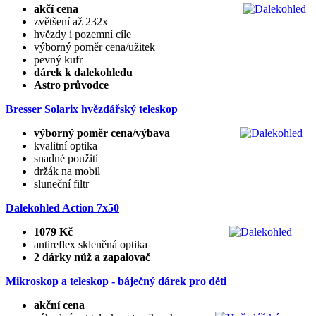
akčí cena
zvětšení až 232x
hvězdy i pozemní cíle
výborný poměr cena/užitek
pevný kufr
dárek k dalekohledu
Astro průvodce
Bresser Solarix hvězdářský teleskop
výborný poměr cena/výbava
kvalitní optika
snadné použití
držák na mobil
sluneční filtr
Dalekohled Action 7x50
1079 Kč
antireflex skleněná optika
2 dárky nůž a zapalovač
Mikroskop a teleskop - báječný dárek pro děti
akční cena