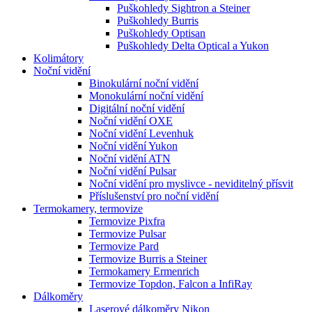
Puškohledy Sightron a Steiner
Puškohledy Burris
Puškohledy Optisan
Puškohledy Delta Optical a Yukon
Kolimátory
Noční vidění
Binokulární noční vidění
Monokulární noční vidění
Digitální noční vidění
Noční vidění OXE
Noční vidění Levenhuk
Noční vidění Yukon
Noční vidění ATN
Noční vidění Pulsar
Noční vidění pro myslivce - neviditelný přísvit
Příslušenství pro noční vidění
Termokamery, termovize
Termovize Pixfra
Termovize Pulsar
Termovize Pard
Termovize Burris a Steiner
Termokamery Ermenrich
Termovize Topdon, Falcon a InfiRay
Dálkoměry
Laserové dálkoměry Nikon