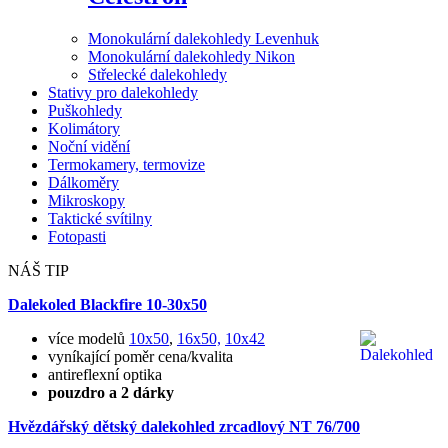
Monokulární dalekohledy Levenhuk
Monokulární dalekohledy Nikon
Střelecké dalekohledy
Stativy pro dalekohledy
Puškohledy
Kolimátory
Noční vidění
Termokamery, termovize
Dálkoměry
Mikroskopy
Taktické svítilny
Fotopasti
NÁŠ TIP
Dalekoled Blackfire
10-30x50
více modelů
10x50
,
16x50,
10x42
vyníkající poměr cena/kvalita
antireflexní optika
pouzdro a 2 dárky
Hvězdářský dětský dalekohled zrcadlový NT 76/700