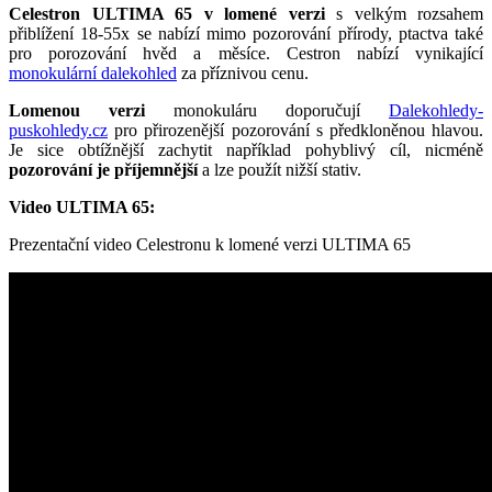
Celestron ULTIMA 65 v lomené verzi
s velkým rozsahem
přiblížení 18-55x se nabízí mimo pozorování přírody, ptactva také
pro porozování hvěd a měsíce. Cestron nabízí vynikající
monokulární dalekohled
za příznivou cenu.
Lomenou verzi
monokuláru doporučují
Dalekohledy-
puskohledy.cz
pro přirozenější pozorování s předkloněnou hlavou.
Je sice obtížnější zachytit například pohyblivý cíl, nicméně
pozorování je příjemnější
a lze použít nižší stativ.
Video ULTIMA 65:
Prezentační video Celestronu k lomené verzi ULTIMA 65