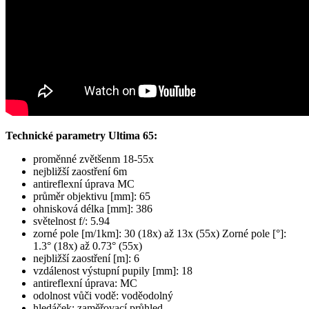
Technické parametry Ultima 65:
proměnné zvětšenm 18-55x
nejbližší zaostření 6m
antireflexní úprava MC
průměr objektivu [mm]: 65
ohnisková délka [mm]: 386
světelnost f/: 5.94
zorné pole [m/1km]: 30 (18x) až 13x (55x) Zorné pole [°]:
1.3° (18x) až 0.73° (55x)
nejbližší zaostření [m]: 6
vzdálenost výstupní pupily [mm]: 18
antireflexní úprava: MC
odolnost vůči vodě: voděodolný
hledáček: zaměřovací průhled