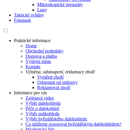
Mikroskopické preparáty
Lupy
Taktické svítilny
Fotopasti
Praktické informace
Home
Obchodní podmínky
Doprava a platba
Výdejní místa
Kontakt
Výměna, odstoupení, reklamace zboží
Vyměnit zboží
Odstoupit od smlouvy
Reklamovat zboží
Informace pro vás
Zajímavá videa
Výběr dalekohledu
Péče o dalekohled
Výběr puškohledu
Výběr hvězdářského dalekohledu
Co můžeme pozorovat hvězdářským dalekohledem?
Myslivecký řád