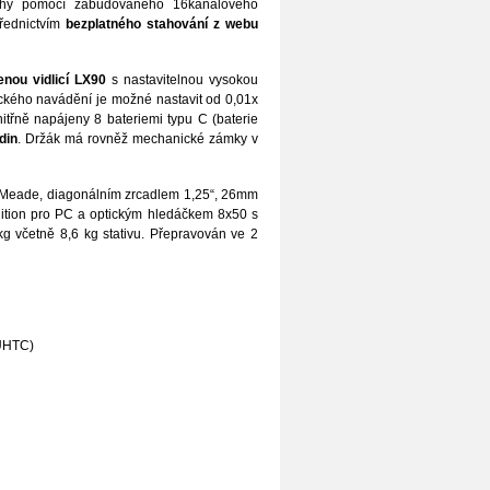
ahy pomocí zabudovaného 16kanálového
řednictvím
bezplatného stahování z webu
enou vidlicí LX90
s nastavitelnou vysokou
fického navádění je možné nastavit od 0,01x
nitřně napájeny 8 bateriemi typu C (baterie
din
. Držák má rovněž mechanické zámky v
e Meade, diagonálním zrcadlem 1,25“, 26mm
ition pro PC a optickým hledáčkem 8x50 s
g včetně 8,6 kg stativu. Přepravován ve 2
 UHTC)