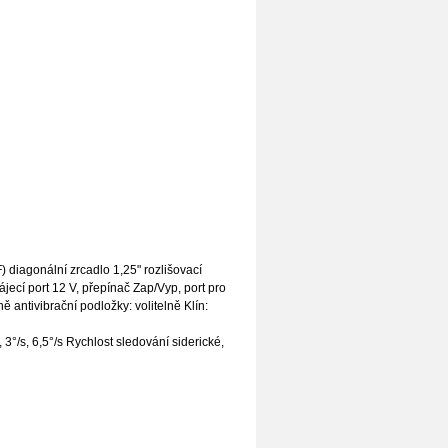
diagonální zrcadlo 1,25" rozlišovací
cí port 12 V, přepínač Zap/Vyp, port pro
 antivibrační podložky: volitelně Klín:
 3°/s, 6,5°/s Rychlost sledování siderické,