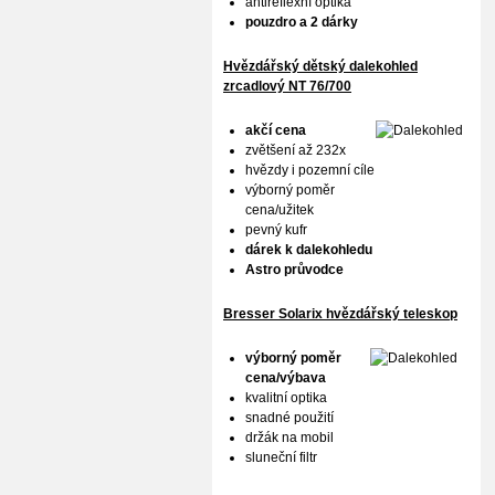
antireflexní optika
pouzdro a 2 dárky
Hvězdářský dětský dalekohled
zrcadlový NT 76/700
akčí cena
zvětšení až 232x
hvězdy i pozemní cíle
výborný poměr
cena/užitek
pevný kufr
dárek k dalekohledu
Astro průvodce
Bresser Solarix hvězdářský teleskop
výborný poměr
cena/výbava
kvalitní optika
snadné použití
držák na mobil
sluneční filtr