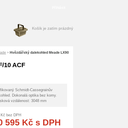
Přihlásit
Košík je zatím prázdný
eade
>
Hvězdářský dalekohled Meade LX90
F/10 ACF
fikovaný Schmidt-Cassegrainův
kohled. Dokonalá optika bez komy.
sková vzdálenost: 3048 mm
Kč
bez DPH
0 595
Kč
s DPH