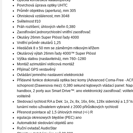
Optická konstrukce katadioptrický
Povrchová úprava optiky UHTC
Průměr objektivu (apertura), mm 305
Ohnisková vzdálenost, mm 3048
Světelnost f/10
Práh rozlišení, úhlových vteřin 0,380
Zaostřování jednorychlostní vnitřní zaostřovač
Okuláry 26mm Super Plössl řady 4000
Vnitřní průměr okulárů 1,25
Hledáček 8 x 50 mm se záměrným nitkovým křížem
Okulárový výtah 26mm řady 4000™ Super Plössl
Výška stativu (nastavitelná), mm 760–1280
Montáž azimutální vidlicová montáž
Přijímač GPS vestavěný
Ovládání jemného nastavení elektronické
Přídavné funkce dokonalá optika bez komy (Advanced Coma-Free - ACF) 
schopnost (Dawesova mez): 0,380 sekund kątowych vládací panel: Napáje
handbox, 2 porty aux Smart Drive™: ano elektronický zaostřovač: volitelně
volitelně
Sledovací rychlost RA a Dek: 1x, 2x, 8x, 16x, 64x, 128x siderický a 1,5°/s,
lunární nebo uživatelem vybrané z 2000 přírůstkových rychlostí
Přesnost pointace až 1,5 úhlových minut (+/-) R
egulacja okresowych błędów (PEC) ano
Automatické sledování objektů ano
Ruční ovladač AudioStar