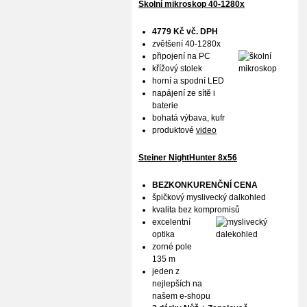
Školní mikroskop 40-1280x
4779 Kč vč. DPH
zvětšení 40-1280x
připojení na PC
křížový stolek
horní a spodní LED
napájení ze sítě i
baterie
bohatá výbava, kufr
produktové
video
Steiner NightHunter 8x56
BEZKONKURENČNÍ CENA
špičkový myslivecký dalkohled
kvalita bez kompromisů
excelentní
optika
zorné pole
135 m
jeden z
nejlepších na
našem e-shopu