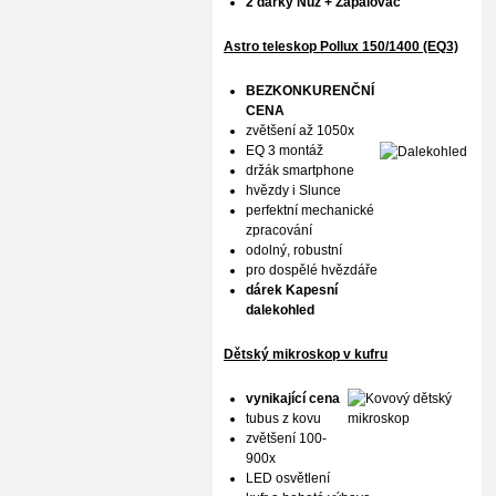
2 dárky Nůž + Zapalovač
Astro teleskop Pollux
150/1400 (EQ3)
BEZKONKURENČNÍ
CENA
zvětšení až 1050x
EQ 3 montáž
držák smartphone
hvězdy i Slunce
perfektní mechanické
zpracování
odolný, robustní
pro dospělé hvězdáře
dárek Kapesní
dalekohled
Dětský mikroskop v kufru
vynikající cena
tubus z kovu
zvětšení 100-
900x
LED osvětlení