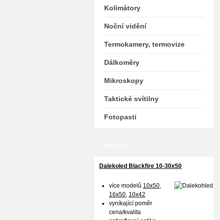
Kolimátory
Noční vidění
Termokamery, termovize
Dálkoměry
Mikroskopy
Taktické svítilny
Fotopasti
NÁŠ TIP
Dalekoled Blackfire
10-30x50
více modelů
10x50
,
16x50,
10x42
vyníkající poměr
cena/kvalita