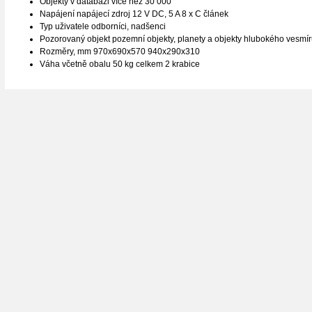
Objekty v databázi více než 30 000
Napájení napájecí zdroj 12 V DC, 5 A 8 x C článek
Typ uživatele odborníci, nadšenci
Pozorovaný objekt pozemní objekty, planety a objekty hlubokého vesmí
Rozměry, mm 970x690x570 940x290x310
Váha včetně obalu 50 kg celkem 2 krabice