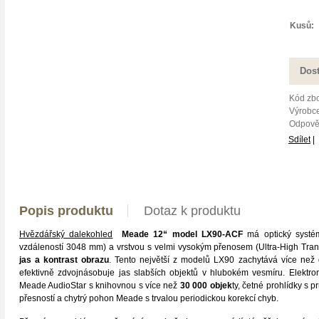
Kusů:
Dos
Kód zbo
Výrobce
Odpově
Sdílet
|
Popis produktu
Dotaz k produktu
Hvězdářský dalekohled
Meade 12“ model LX90-ACF
má optický systé
vzdáleností 3048 mm) a vrstvou s velmi vysokým přenosem (Ultra-High Tra
jas a kontrast obrazu
. Tento největší z modelů LX90 zachytává více než
d
efektivně zdvojnásobuje jas slabších objektů v hlubokém vesmíru. Elektro
Meade AudioStar s knihovnou s více než
30 000 objek
ty, četné prohlídky s
přesností a chytrý pohon Meade s trvalou periodickou korekcí chyb.