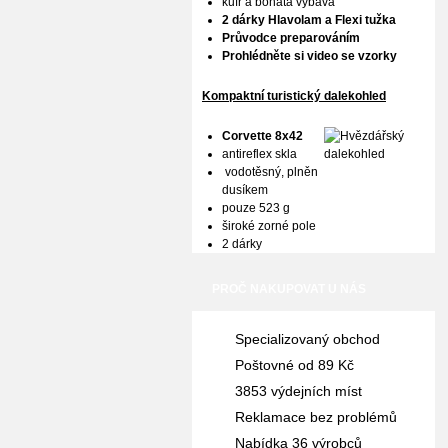
kufr a bohatá výbava
2 dárky Hlavolam a Flexi tužka
Průvodce preparováním
Prohlédněte si video se vzorky
Kompaktní turistický dalekohled
Corvette 8x42
antireflex skla
vodotěsný, plněn
dusíkem
pouze 523 g
široké zorné pole
2 dárky
PROČ NAKUPOVAT U NÁS
Specializovaný obchod
Poštovné od 89 Kč
3853 výdejních míst
Reklamace bez problémů
Nabídka 36 výrobců