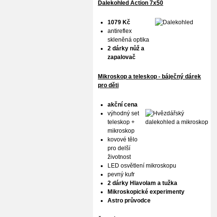
Dalekohled Action 7x50
1079 Kč
antireflex
skleněná optika
2 dárky nůž a
zapalovač
Mikroskop a teleskop - báječný dárek
pro děti
akční cena
výhodný set
teleskop +
mikroskop
kovové tělo
pro delší
životnost
LED osvětlení mikroskopu
pevný kufr
2 dárky Hlavolam a tužka
Mikroskopické experimenty
Astro průvodce