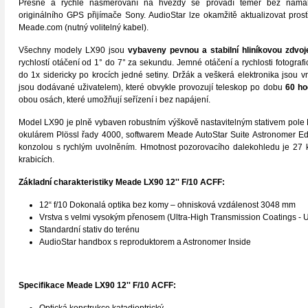
Přesné a rychlé nasměrování na hvězdy se provádí téměř bez nám
originálního GPS přijímače Sony. AudioStar lze okamžitě aktualizovat prost
Meade.com (nutný volitelný kabel).
Všechny modely LX90 jsou
vybaveny pevnou a stabilní hliníkovou zdvoj
rychlostí otáčení od 1° do 7° za sekundu. Jemné otáčení a rychlosti fotogra
do 1x sidericky po krocích jedné setiny. Držák a veškerá elektronika jsou v
jsou dodávané uživatelem), které obvykle provozují teleskop po dobu
60 ho
obou osách, které umožňují seřízení i bez napájení.
Model LX90 je plně vybaven robustním výškově nastavitelným stativem pol
okulárem Plössl řady 4000, softwarem Meade AutoStar Suite Astronomer Ed
konzolou s rychlým uvolněním. Hmotnost pozorovacího dalekohledu je 27 k
krabicích.
Základní charakteristiky
Meade LX90 12'' F/10 ACFF
:
12“ f/10 Dokonalá optika bez komy – ohnisková vzdálenost 3048 mm
Vrstva s velmi vysokým přenosem (Ultra-High Transmission Coatings -
Standardní stativ do terénu
AudioStar handbox s reproduktorem a Astronomer Inside
Specifikace
Meade LX90 12'' F/10 ACFF: