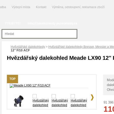
latba
Výdejní místa
Kontakt
Výměna, odstoupení, reklamace zboží
770167707
info(@)dalekohledy-puskohledy.cz
Hvězdářské dalekohledy
>
Hvězdářské dalekohledy Bresser, Messier a M
12'' F/10 ACF
Hvězdářský dalekohled Meade LX90 12'' 
TOP
Modi
dale
Ohni
91 396
11