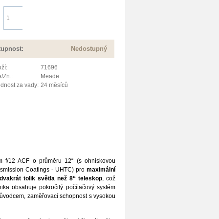
Do košíku
tupnost:
Nedostupný
ží:
71696
/Zn.:
Meade
dnost za vady:
24 měsíců
m f/12 ACF o průměru 12“ (s ohniskovou
nsmission Coatings - UHTC) pro
maximální
vakrát tolik světla než 8“ teleskop
, což
nika obsahuje pokročilý počítačový systém
 průvodcem, zaměřovací schopnost s vysokou