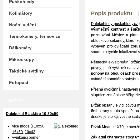
Puškohledy
Popis produktu
Kolimátory
Dalekohledy-puskohledy.cz
d
Noční vidění
výjimečný kontrast a špič
pozorování Měsíce a plan
Termokamery, termovize
obloukové sekundy, které lz
vybaven pro ovládání zbrus
Dálkoměry
snadno a rychle lokalizovat s
Mikroskopy
Německý ekvatoreální držák
pevný, plně výškově nastavi
Taktické svítilny
pohony na obou osách pro 
ovládání pomalého pohybu um
Fotopasti
Přesná dvojčinná nastavení 
stupnice zeměpisné šířky el
NÁŠ TIP
Držák obsahuje vidlicovou 
třetí strany s tuto společn
Dalekoled Blackfire
10-30x50
držáku je 9,5 kg, včetně stat
více modelů
10x50
,
Držák Meade LX70 je navrže
16x50,
10x42
Základní charakteristiky
6“
vyníkající poměr