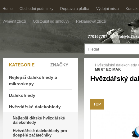
Home
Obchodní podmínky
Doprava a platba
Výdejní místa
Kontakt
Vyměnit zboží
Odstoupit od smlouvy
Reklamovat zboží
770167707
info(@)dalek
KATEGORIE
ZNAČKY
Hvězdářské dalekohledy
M6 6'' EQ MAK
Nejlepší dalekohledy a
Hvězdářský da
mikroskopy
Dalekohledy
TOP
Hvězdářské dalekohledy
Nejlepší dětské hvězdářské
dalekohledy
Hvězdářské dalekohledy pro
dospělé začátečníky