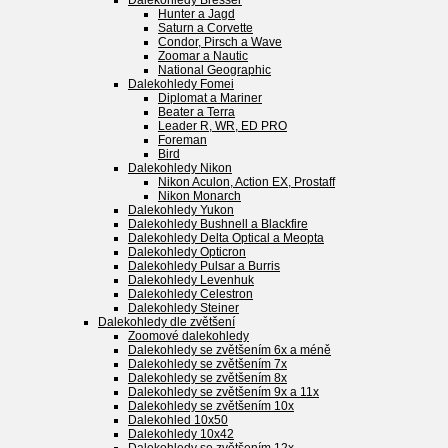
Dalekohledy Bresser
Hunter a Jagd
Saturn a Corvette
Condor, Pirsch a Wave
Zoomar a Nautic
National Geographic
Dalekohledy Fomei
Diplomat a Mariner
Beater a Terra
Leader R, WR, ED PRO
Foreman
Bird
Dalekohledy Nikon
Nikon Aculon, Action EX, Prostaff
Nikon Monarch
Dalekohledy Yukon
Dalekohledy Bushnell a Blackfire
Dalekohledy Delta Optical a Meopta
Dalekohledy Opticron
Dalekohledy Pulsar a Burris
Dalekohledy Levenhuk
Dalekohledy Celestron
Dalekohledy Steiner
Dalekohledy dle zvětšení
Zoomové dalekohledy
Dalekohledy se zvětšením 6x a méně
Dalekohledy se zvětšením 7x
Dalekohledy se zvětšením 8x
Dalekohledy se zvětšením 9x a 11x
Dalekohledy se zvětšením 10x
Dalekohled 10x50
Dalekohledy 10x42