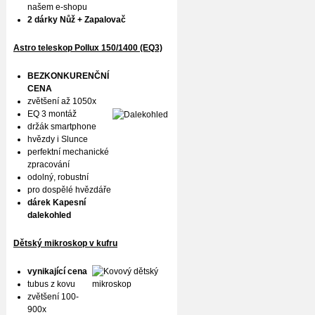
našem e-shopu
2 dárky Nůž + Zapalovač
Astro teleskop Pollux
150/1400 (EQ3)
BEZKONKURENČNÍ
CENA
zvětšení až 1050x
EQ 3 montáž
držák smartphone
hvězdy i Slunce
perfektní mechanické
zpracování
odolný, robustní
pro dospělé hvězdáře
dárek Kapesní
dalekohled
Dětský mikroskop v kufru
vynikající cena
tubus z kovu
zvětšení 100-
900x