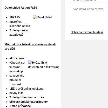
Dalekohled Action 7x50
1079 Kč
antireflex
skleněná optika
2 dárky nůž a
Ochrana osobních údajů
zapalovač
Mikroskop a teleskop - báječný dárek
pro děti
akční cena
výhodný set
teleskop +
mikroskop
kovové tělo
pro delší
životnost
LED osvětlení mikroskopu
pevný kufr
2 dárky Hlavolam a tužka
Mikroskopické experimenty
Astro průvodce