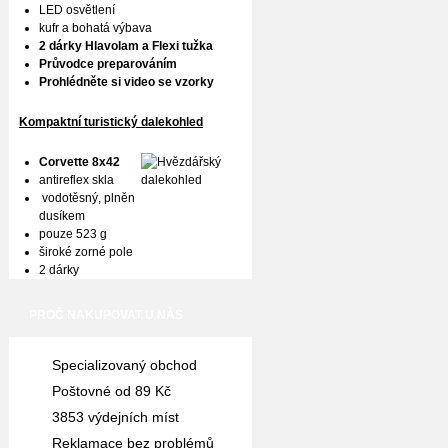
LED osvětlení
kufr a bohatá výbava
2 dárky Hlavolam a Flexi tužka
Průvodce preparováním
Prohlédněte si video se vzorky
Kompaktní turistický dalekohled
Corvette 8x42
antireflex skla
vodotěsný, plněn
dusíkem
pouze 523 g
široké zorné pole
2 dárky
PROČ NAKUPOVAT U NÁS
Specializovaný obchod
Poštovné od 89 Kč
3853 výdejních míst
Reklamace bez problémů