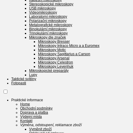
Kapesní mikroskopy
Stereoskopické mikroskopy
USB mikroskopy
Videomikroskopy
Laboratorní mikroskopy
Polarizační mikroskopy
Metalografické mikroskopy
Binokulární mikroskopy
Trinokulární mikroskopy
Mikroskopy dle značek
Mikroskopy Bresser
Mikroskopy Intraco Micro a a Euromex
Mikroskopy Motic
Mikroskopy Sagittarius a Carson
Mikroskopy Arsenal
Mikroskopy Celestron
Mikroskopy Levenhuk
Mikroskopické preparáty
Lupy
Taktické svítilny
Fotopasti
Praktické informace
Home
Obchodní podmínky
Doprava a platba
Výdejní místa
Kontakt
Výměna, odstoupení, reklamace zboží
Vyměnit zboží