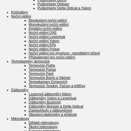
Puškohledy Burris
Puškohledy Optisan
Puškohledy Delta Optical a Yukon
Kolimátory
Noční vidění
Binokulární noční vidění
Monokulární noční vidění
Digitální noční vidění
Noční vidění OXE
Noční vidění Levenhuk
Noční vidění Yukon
Noční vidění ATN
Noční vidění Pulsar
Noční vidění pro myslivce - neviditelný přísvit
Příslušenství pro noční vidění
Termokamery, termovize
Termovize Pixfra
Termovize Pulsar
Termovize Pard
Termovize Burris a Steiner
Termokamery Ermenrich
Termovize Topdon, Falcon a InfiRay
Dálkoměry
Laserové dálkoměry Nikon
Dálkoměry Yukon a Levenhuk
Dálkoměry Bushnell
Dálkoměry Bresser a Delta Optical
Dalekohledy s dálkoměrem
Stavební dálkoměry a přístroje
Mikroskopy
Dětské mikroskopy
Školní mikroskopy