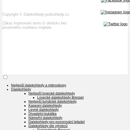
Copyright
©
Dalekohledy-puškohledy.cz
Zákaz kopírování textu či obrázku bez
písemného souhlasu majitele.
Nejlepší dalekohledy a mikroskopy
Dalekohledy
Nejlepší lovecké dalekohledy
Lovecké dalekohledy Bresser
Nejlepší turistické dalekohledy
Kapesní dalekohledy
Levné dalekohledy
Divadelní kukátka
Námořní dalekohledy
Dalekohledy pro pozorování letadel
Dalekohledy dle výrobců