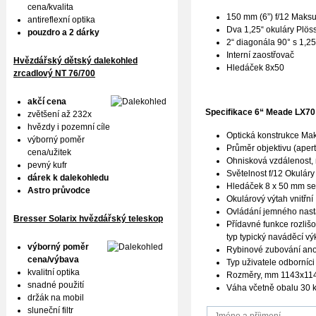
cena/kvalita
150 mm (6”) f/12 Maks
antireflexní optika
Dva 1,25“ okuláry Plös
pouzdro a 2 dárky
2“ diagonála 90° s 1,2
Interní zaostřovač
Hvězdářský dětský dalekohled
Hledáček 8x50
zrcadlový NT 76/700
akčí cena
Specifikace
6“ Meade LX70
zvětšení až 232x
hvězdy i pozemní cíle
Optická konstrukce Ma
výborný poměr
Průměr objektivu (aper
cena/užitek
Ohnisková vzdálenost
pevný kufr
Světelnost f/12 Okuláry
dárek k dalekohledu
Hledáček 8 x 50 mm se
Astro průvodce
Okulárový výtah vnitřní
Ovládání jemného nast
Bresser Solarix hvězdářský teleskop
Přídavné funkce rozliš
typ typický naváděcí v
výborný poměr
Rybinové zubování an
cena/výbava
Typ uživatele odborníci
kvalitní optika
Rozměry, mm 1143x11
snadné použití
Váha včetně obalu 30 
držák na mobil
sluneční filtr