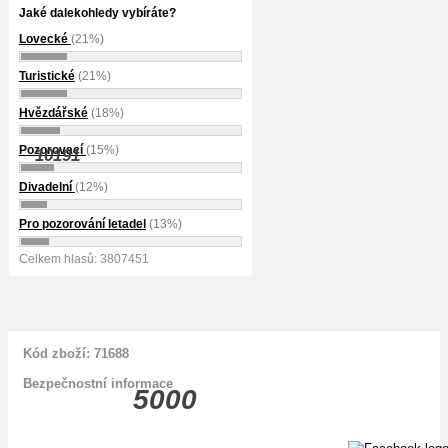
Jaké dalekohledy vybíráte?
Lovecké
(21%)
Turistické
(21%)
Hvězdářské
(18%)
Pozorovací
(15%)
10191
Divadelní
(12%)
Pro pozorování letadel
(13%)
Celkem hlasů: 3807451
Kód zboží: 71688
Bezpečnostní informace
5000