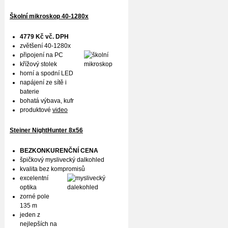
Školní mikroskop 40-1280x
4779 Kč vč. DPH
zvětšení 40-1280x
připojení na PC
křížový stolek
horní a spodní LED
napájení ze sítě i
baterie
bohatá výbava, kufr
produktové
video
Steiner NightHunter 8x56
BEZKONKURENČNÍ CENA
špičkový myslivecký dalkohled
kvalita bez kompromisů
excelentní
optika
zorné pole
135 m
jeden z
nejlepších na