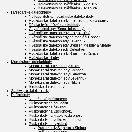
Dalekohledy se zvětšením 12x
Dalekohledy se zvětšením 15 x a 16x
Dalekohledy se zvětšením 20x a více
Hvězdářské dalekohledy
Nejlepší dětské hvězdářské dalekohledy
Hvězdářské dalekohledy pro dospělé začátečníky
Dětské hvězdářské dalekohledy
Chytré teleskopy (Smart teleskopy)
Hvězdářské dalekohledy pro pokročilé
Hvězdářské dalekohledy na montáži Dobson
Hvězdářské dalekohledy Levenhuk
Hvězdářské dalekohledy Bresser, Messier a Meade
Hvězdářské dalekohledy Celestron
Hvězdářské dalekohledy Sagittarius Optical
Hvězdářské triedry
Monokulární dalekohledy
Monokulární dalekohledy Yukon
Monokulární dalekohledy Bresser
Monokulární dalekohledy Celestron
Monokulární dalekohledy Levenhuk
Monokulární dalekohledy Nikon
Střelecké dalekohledy
Stativy pro dalekohledy
Puškohledy
Naháňkové puškohledy
Puškohledy na šoulačku
Puškohledy na čekanou
Puškohledy na vzduchovku
Puškohledy na krátké vzdálenosti
Puškohledy na velké vzdálenosti
Puškohledy dle výrobců
Puškohledy Sightron a Steiner