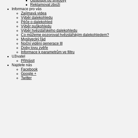
Odstoupit od smlouvy
Reklamovat zboží
Informace pro vás
Zajímavá videa
Výběr dalekohledu
Péče o dalekohled
Výběr puškohledu
Výběr hvězdářského dalekohledu
Co můžeme pozorovat hvězdářským dalekohledem?
Myslivecký řád
Noční vidění generace III
Doby lovu zvěře
Informace k parametrům ve filtru
Uživatel
Přihlásit
Najdete nás
Facebook
Google +
Twitter