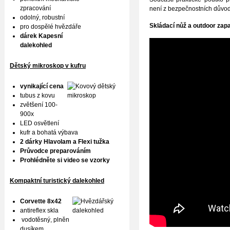
zpracování
není z bezpečnostních důvo
odolný, robustní
S
kládací nůž a outdoor zap
pro dospělé hvězdáře
dárek Kapesní
dalekohled
Dětský mikroskop v kufru
vynikající cena
tubus z kovu
zvětšení 100-
900x
LED osvětlení
kufr a bohatá výbava
2 dárky Hlavolam a Flexi tužka
Průvodce preparováním
Prohlédněte si video se vzorky
Kompaktní turistický dalekohled
Corvette 8x42
antireflex skla
vodotěsný, plněn
dusíkem