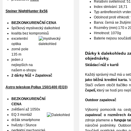
Relativní světelnost: 5
Index stmívání: 18,71
Steiner NightHunter 8x56
Typ antireflexních vrst
Odolnost proti vlhkosti
Barva: černá se žlutými
BEZKONKURENČNÍ CENA
Rozměry (mm):170 x 2
špičkový myslivecký dalkohled
Hmotnost: 1070g
kvalita bez kompromisů
Baterie nejsou součást
excelentní
optika
zorné pole
Dárky k dalekohledu za
135 m
objednávky.
jeden z
nejlepších na
S
kládací nůž v kartě
našem e-shopu
Každý správný muž má u sebe
2 dárky Nůž + Zapalovač
jako běžná kreditní karta
.
V
Stačí ovšem otočit tlačítko 
Astro teleskop Pollux
150/1400 (EQ3)
čepelí,
který se hodí pro nejrů
BEZKONKURENČNÍ
Outdoor zapalovač
CENA
zvětšení až 1050x
Výborný pomocník na cesty
EQ 3 montáž
zapalovač o rozmě
rech 4
držák smartphone
zdroje plamene a
funguje ta
hvězdy i Slunce
náročné podmínky. Outdoor
perfektní mechanické
Součástí praktické poutko p