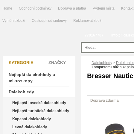
Home
Obchodní podmínky
Doprava a platba
Výdejní místa
Kontakt
Vyměnit zboží
Odstoupit od smlouvy
Reklamovat zboží
770167707
info(@)dalek
KATEGORIE
ZNAČKY
Dalekohledy
>
Dalekohled
kompasem+nůž a zapalo
Nejlepší dalekohledy a
Bresser Nautic
mikroskopy
Dalekohledy
Doprava zdarma
Nejlepší lovecké dalekohledy
Nejlepší turistické dalekohledy
Kapesní dalekohledy
Levné dalekohledy