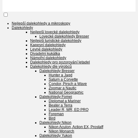
Nejlepší dalekohledy a mikroskopy
Dalekohledy
Nejlepší lovecké dalekohledy
Lovecké dalekohledy Bresser
Nejlepší turistické dalekohledy
Kapesní dalekohledy
Levné dalekohledy
Divadelní kukátka
Námořní dalekohledy
Dalekohledy pro pozorování letadel
Dalekohledy dle výrobců
Dalekohledy Bresser
Hunter a Jagd
Saturn a Corvette
Condor, Pirsch a Wave
Zoomar a Nautic
National Geographic
Dalekohledy Fomei
Diplomat a Mariner
Beater a Terra
Leader R, WR, ED PRO
Foreman
Bird
Dalekohledy Nikon
Nikon Aculon, Action EX, Prostaff
Nikon Monarch
Dalekohledy Yukon