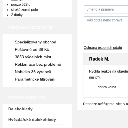
pouze 523 g
široké zorné pole
2 dárky
PROČ NAKUPOVAT U NÁS
Specializovaný obchod
Ochrana osobních údajů
Poštovné od 89 Kč
3853 výdejních míst
Radek M.
Reklamace bez problémů
Nabídka 36 výrobců
Rychlá reakce na objedná
místo").
Parametrické filtrování
dobrá volba
INFORMACE PRO VÁS
Recenze ověřujeme, více v 
Dalekohledy
Hvězdářské dalekohledy