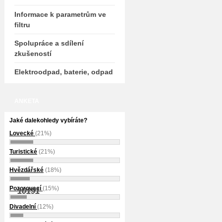
Informace k parametrům ve
filtru
Spolupráce a sdílení
zkušeností
Elektroodpad, baterie, odpad
ANKETA
Jaké dalekohledy vybíráte?
Lovecké
(21%)
Turistické
(21%)
Hvězdářské
(18%)
Pozorovací
(15%)
10191
Divadelní
(12%)