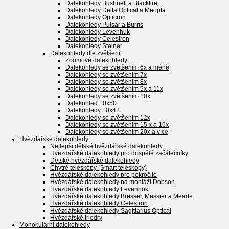
Dalekohledy Bushnell a Blackfire
Dalekohledy Delta Optical a Meopta
Dalekohledy Opticron
Dalekohledy Pulsar a Burris
Dalekohledy Levenhuk
Dalekohledy Celestron
Dalekohledy Steiner
Dalekohledy dle zvětšení
Zoomové dalekohledy
Dalekohledy se zvětšením 6x a méně
Dalekohledy se zvětšením 7x
Dalekohledy se zvětšením 8x
Dalekohledy se zvětšením 9x a 11x
Dalekohledy se zvětšením 10x
Dalekohled 10x50
Dalekohledy 10x42
Dalekohledy se zvětšením 12x
Dalekohledy se zvětšením 15 x a 16x
Dalekohledy se zvětšením 20x a více
Hvězdářské dalekohledy
Nejlepší dětské hvězdářské dalekohledy
Hvězdářské dalekohledy pro dospělé začátečníky
Dětské hvězdářské dalekohledy
Chytré teleskopy (Smart teleskopy)
Hvězdářské dalekohledy pro pokročilé
Hvězdářské dalekohledy na montáži Dobson
Hvězdářské dalekohledy Levenhuk
Hvězdářské dalekohledy Bresser, Messier a Meade
Hvězdářské dalekohledy Celestron
Hvězdářské dalekohledy Sagittarius Optical
Hvězdářské triedry
Monokulární dalekohledy