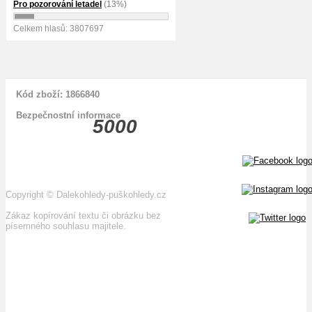
Pro pozorování letadel
(13%)
Celkem hlasů: 3807697
Kód zboží: 1866840
Bezpečnostní informace
5000
Copyright
©
Dalekohledy-puškohledy.cz
Zákaz kopírování textu či obrázku bez
písemného souhlasu majitele.