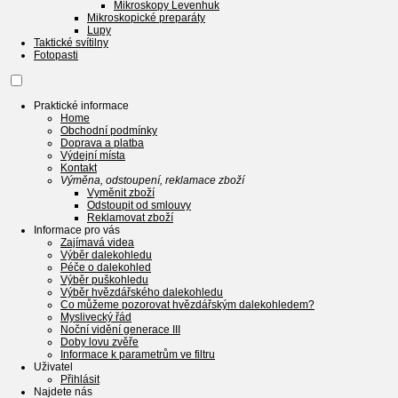
Mikroskopy Levenhuk
Mikroskopické preparáty
Lupy
Taktické svítilny
Fotopasti
Praktické informace
Home
Obchodní podmínky
Doprava a platba
Výdejní místa
Kontakt
Výměna, odstoupení, reklamace zboží
Vyměnit zboží
Odstoupit od smlouvy
Reklamovat zboží
Informace pro vás
Zajímavá videa
Výběr dalekohledu
Péče o dalekohled
Výběr puškohledu
Výběr hvězdářského dalekohledu
Co můžeme pozorovat hvězdářským dalekohledem?
Myslivecký řád
Noční vidění generace III
Doby lovu zvěře
Informace k parametrům ve filtru
Uživatel
Přihlásit
Najdete nás