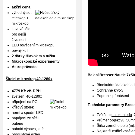
akční cena
výhodný set
teleskop +
mikroskop
kovové tělo
pro delší
životnost
LED osvětlení mikroskopu
pevný kufr
2 dárky Hlavolam a tužka
Mikroskopické experimenty
Astro průvodce
Balení
Bresser Nautic 7x50 
Školní mikroskop 40-1280x
Binokulární dalekohled
Ochranné krytky
4779 Kč vč. DPH
Popruh k přenášení
zvětšení 40-1280x
připojení na PC
Technické parametry
Bress
křížový stolek
horní a spodní LED
Zvětšení
dalekohledu
: 
napájení ze sítě i
Průměr objektivu: 50m
baterie
Šířka zorného pole (m)
bohatá výbava, kufr
Nejkratší ostřící vzdále
produktové
video