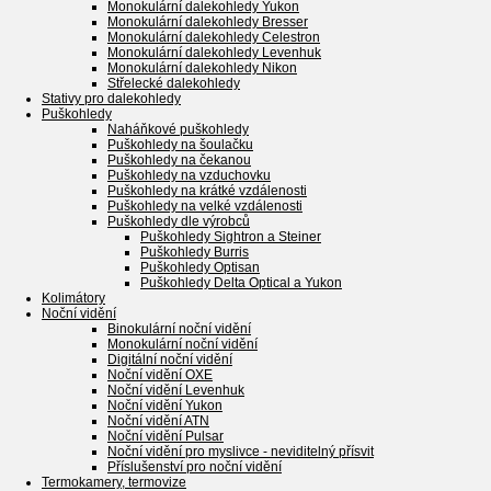
Monokulární dalekohledy Yukon
Monokulární dalekohledy Bresser
Monokulární dalekohledy Celestron
Monokulární dalekohledy Levenhuk
Monokulární dalekohledy Nikon
Střelecké dalekohledy
Stativy pro dalekohledy
Puškohledy
Naháňkové puškohledy
Puškohledy na šoulačku
Puškohledy na čekanou
Puškohledy na vzduchovku
Puškohledy na krátké vzdálenosti
Puškohledy na velké vzdálenosti
Puškohledy dle výrobců
Puškohledy Sightron a Steiner
Puškohledy Burris
Puškohledy Optisan
Puškohledy Delta Optical a Yukon
Kolimátory
Noční vidění
Binokulární noční vidění
Monokulární noční vidění
Digitální noční vidění
Noční vidění OXE
Noční vidění Levenhuk
Noční vidění Yukon
Noční vidění ATN
Noční vidění Pulsar
Noční vidění pro myslivce - neviditelný přísvit
Příslušenství pro noční vidění
Termokamery, termovize