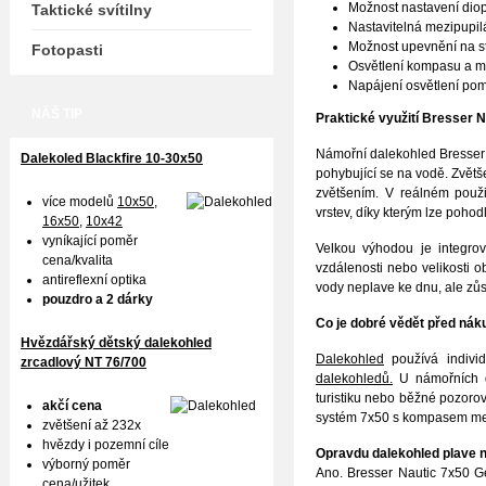
Možnost nastavení diop
Taktické svítilny
Nastavitelná mezipupil
Možnost upevnění na st
Fotopasti
Osvětlení kompasu a m
Napájení osvětlení po
NÁŠ TIP
Praktické využití Bresser N
Námořní dalekohled Bresser N
Dalekoled Blackfire
10-30x50
pohybující se na vodě. Zvět
zvětšením. V reálném použ
více modelů
10x50
,
vrstev, díky kterým lze pohod
16x50,
10x42
vyníkající poměr
Velkou výhodou je integro
cena/kvalita
vzdálenosti nebo velikosti o
antireflexní optika
vody neplave ke dnu, ale zůs
pouzdro a 2 dárky
Co je dobré vědět před ná
Hvězdářský dětský dalekohled
Dalekohled
používá individ
zrcadlový NT 76/700
dalekohledů.
U námořních d
turistiku nebo běžné pozorová
akčí cena
systém 7x50 s kompasem me
zvětšení až 232x
hvězdy i pozemní cíle
Opravdu dalekohled plave 
výborný poměr
Ano. Bresser Nautic 7x50 Ge
cena/užitek