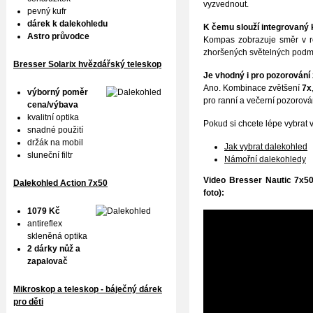
vyzvednout.
pevný kufr
dárek k dalekohledu
K čemu slouží integrovaný
Astro průvodce
Kompas zobrazuje směr v ro
zhoršených světelných podm
Bresser Solarix hvězdářský teleskop
Je vhodný i pro pozorování
Ano. Kombinace zvětšení
7x
výborný poměr
pro ranní a večerní pozorová
cena/výbava
kvalitní optika
Pokud si chcete lépe vybrat
snadné použití
držák na mobil
Jak vybrat dalekohled
sluneční filtr
Námořní dalekohledy
Video Bresser Nautic 7x50
Dalekohled Action 7x50
foto):
1079 Kč
antireflex
skleněná optika
2 dárky nůž a
zapalovač
Mikroskop a teleskop - báječný dárek
pro děti