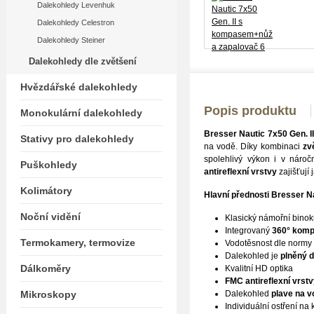
Dalekohledy Levenhuk
Dalekohledy Celestron
Dalekohledy Steiner
Dalekohledy dle zvětšení
Hvězdářské dalekohledy
Popis produktu
Monokulární dalekohledy
Bresser Nautic 7x50 Gen. I
Stativy pro dalekohledy
na vodě. Díky kombinaci
zv
spolehlivý výkon i v náro
Puškohledy
antireflexní vrstvy
zajišťují
Kolimátory
Hlavní přednosti Bresser Na
Noční vidění
Klasický námořní binok
Integrovaný
360° komp
Termokamery, termovize
Vodotěsnost dle normy
Dalekohled je
plněný 
Dálkoměry
Kvalitní HD optika
FMC antireflexní vrst
Mikroskopy
Dalekohled
plave na v
Individuální ostření n