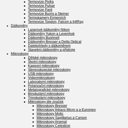
Termovize Pixfra
Termovize Pulsar
Termovize Pard
Termovize Burris a Steiner
Termokamery Ermenrich
Termovize Topdon, Falcon a InfiRay
Dálkoměry
Laserové dálkoměry Nikon
Dálkoměry Yukon a Levenhuk
Dálkoměry Bushnell
Dálkoměry Bresser a Delta Optical
Dalekohledy s dálkoměrem
Stavební dálkoměry a přístroje
Mikroskopy
Dětské mikroskopy
Školní mikroskopy
Kapesní mikroskopy
Stereoskopické mikroskopy
USB mikroskopy
Videomikroskopy
Laboratorní mikroskopy
Polarizační mikroskopy
Metalografické mikroskopy
Binokulární mikroskopy
Trinokulární mikroskopy
Mikroskopy dle značek
Mikroskopy Bresser
Mikroskopy Intraco Micro a a Euromex
Mikroskopy Motic
Mikroskopy Sagittarius a Carson
Mikroskopy Arsenal
Mikroskopy Celestron