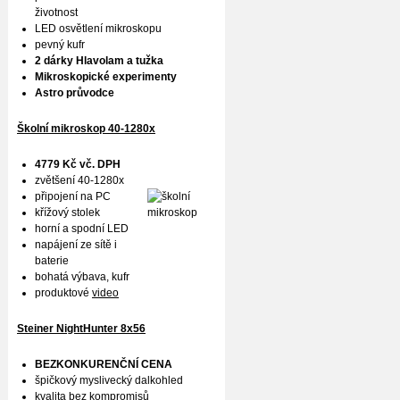
životnost
LED osvětlení mikroskopu
pevný kufr
2 dárky Hlavolam a tužka
Mikroskopické experimenty
Astro průvodce
Školní mikroskop 40-1280x
4779 Kč vč. DPH
zvětšení 40-1280x
připojení na PC
křížový stolek
horní a spodní LED
napájení ze sítě i
baterie
bohatá výbava, kufr
produktové
video
Steiner NightHunter 8x56
BEZKONKURENČNÍ CENA
špičkový myslivecký dalkohled
kvalita bez kompromisů