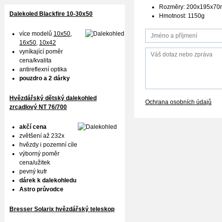
Rozměry: 200x195x7
Dalekoled Blackfire
10-30x50
Hmotnost: 1150g
více modelů
10x50
,
16x50,
10x42
vyníkající poměr
cena/kvalita
antireflexní optika
pouzdro a 2 dárky
Hvězdářský dětský dalekohled
Ochrana osobních údajů
zrcadlový NT 76/700
akčí cena
zvětšení až 232x
hvězdy i pozemní cíle
výborný poměr
cena/užitek
pevný kufr
dárek k dalekohledu
Astro průvodce
Bresser Solarix hvězdářský teleskop