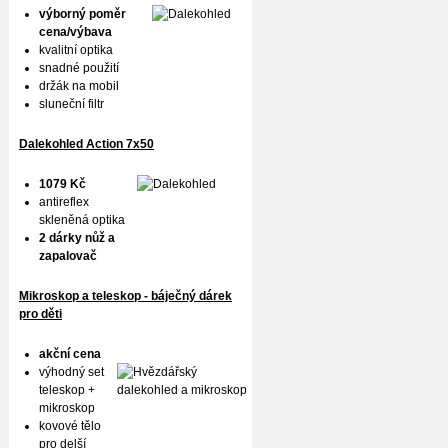
výborný poměr
cena/výbava
kvalitní optika
snadné použití
držák na mobil
sluneční filtr
Dalekohled Action 7x50
1079 Kč
antireflex
skleněná optika
2 dárky nůž a
zapalovač
Mikroskop a teleskop - báječný dárek
pro děti
akční cena
výhodný set
teleskop +
mikroskop
kovové tělo
pro delší