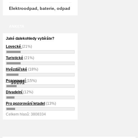
Elektroodpad, baterie, odpad
ANKETA
Jaké dalekohledy vybíráte?
Lovecké
(21%)
Turistické
(21%)
Hvězdářské
(18%)
Pozorovací
(15%)
10191
Divadelní
(12%)
Pro pozorování letadel
(13%)
Celkem hlasů: 3808334