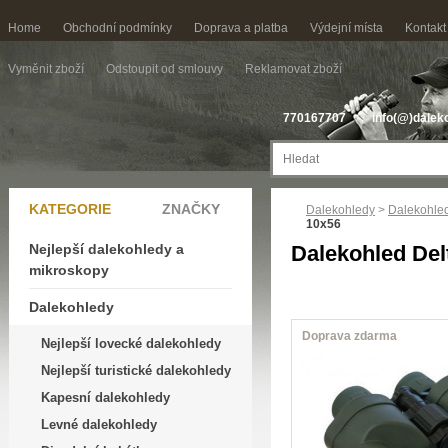
Home
Obchodní podmínky
Doprava a platba
Výdejní místa
Kontakt
Vyměnit zboží
Odstoupit od smlouvy
Reklamovat zboží
770167707
info(@)dalek
KATEGORIE
ZNAČKY
Dalekohledy
>
Dalekohled
10x56
Nejlepší dalekohledy a
Dalekohled Del
mikroskopy
Dalekohledy
Doprava zdarma
Nejlepší lovecké dalekohledy
Nejlepší turistické dalekohledy
Kapesní dalekohledy
Levné dalekohledy