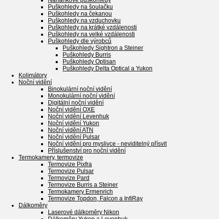
Naháňkové puškohledy
Puškohledy na šoulačku
Puškohledy na čekanou
Puškohledy na vzduchovku
Puškohledy na krátké vzdálenosti
Puškohledy na velké vzdálenosti
Puškohledy dle výrobců
Puškohledy Sightron a Steiner
Puškohledy Burris
Puškohledy Optisan
Puškohledy Delta Optical a Yukon
Kolimátory
Noční vidění
Binokulární noční vidění
Monokulární noční vidění
Digitální noční vidění
Noční vidění OXE
Noční vidění Levenhuk
Noční vidění Yukon
Noční vidění ATN
Noční vidění Pulsar
Noční vidění pro myslivce - neviditelný přísvit
Příslušenství pro noční vidění
Termokamery, termovize
Termovize Pixfra
Termovize Pulsar
Termovize Pard
Termovize Burris a Steiner
Termokamery Ermenrich
Termovize Topdon, Falcon a InfiRay
Dálkoměry
Laserové dálkoměry Nikon