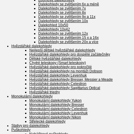
Zoomové dalekohledy
Dalekohledy se zvětšením 6x a méně
Dalekohledy se zvětšením 7x
Dalekohledy se zvětšením 8x
Dalekohledy se zvětšením 9x a 11x
Dalekohledy se zvětšením 10x
Dalekohled 10x50
Dalekohledy 10x42
Dalekohledy se zvětšením 12x
Dalekohledy se zvětšením 15 x a 16x
Dalekohledy se zvětšením 20x a více
Hvězdářské dalekohledy
Nejlepší dětské hvězdářské dalekohledy
Hvězdářské dalekohledy pro dospělé začátečníky
Dětské hvězdářské dalekohledy
Chytré teleskopy (Smart teleskopy)
Hvězdářské dalekohledy pro pokročilé
Hvězdářské dalekohledy na montáži Dobson
Hvězdářské dalekohledy Levenhuk
Hvězdářské dalekohledy Bresser, Messier a Meade
Hvězdářské dalekohledy Celestron
Hvězdářské dalekohledy Sagittarius Optical
Hvězdářské triedry
Monokulární dalekohledy
Monokulární dalekohledy Yukon
Monokulární dalekohledy Bresser
Monokulární dalekohledy Celestron
Monokulární dalekohledy Levenhuk
Monokulární dalekohledy Nikon
Střelecké dalekohledy
Stativy pro dalekohledy
Puškohledy