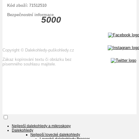
Kód zboží: 71512510
Bezpečnostní informace
5000
Copyright
©
Dalekohledy-puškohledy.cz
Zákaz kopírování textu či obrázku bez
písemného souhlasu majitele.
Nejlepší dalekohledy a mikroskopy
Dalekohledy
Nejlepší lovecké dalekohledy