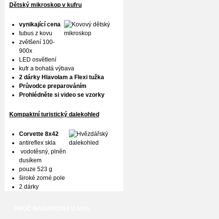
Dětský mikroskop v kufru
vynikající cena
tubus z kovu
zvětšení 100-
900x
LED osvětlení
kufr a bohatá výbava
2 dárky Hlavolam a Flexi tužka
Průvodce preparováním
Prohlédněte si video se vzorky
Kompaktní turistický dalekohled
Corvette 8x42
antireflex skla
vodotěsný, plněn
dusíkem
pouze 523 g
široké zorné pole
2 dárky
PROČ NAKUPOVAT U NÁS