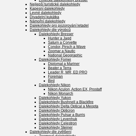
Lovecké dalekohledy Bresser
Nejlepší turistické dalekohledy
Kapesní dalekohledy
Levné dalekohledy
Divadelní kukátka
Námořní dalekohledy
Dalekohledy pro pozorování letadel
Dalekohledy dle výrobců
Dalekohledy Bresser
Hunter a Jagd
Saturn a Corvette
Condor, Pirsch a Wave
Zoomar a Nautic
National Geographic
Dalekohledy Fomei
Diplomat a Mariner
Beater a Terra
Leader R, WR, ED PRO
Foreman
Bird
Dalekohledy Nikon
Nikon Aculon, Action EX, Prostaff
Nikon Monarch
Dalekohledy Yukon
Dalekohledy Bushnell a Blackfire
Dalekohledy Delta Optical a Meopta
Dalekohledy Opticron
Dalekohledy Pulsar a Burris
Dalekohledy Levenhuk
Dalekohledy Celestron
Dalekohledy Steiner
Dalekohledy dle zvětšení