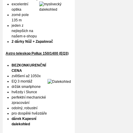
excelentní
optika
zorné pole
135 m
jeden z
nejlepších na
našem e-shopu
2 dárky Nůž + Zapalovač
Astro teleskop Pollux
150/1400 (EQ3)
BEZKONKURENČNÍ
CENA
zvětšení až 1050x
EQ 3 montáž
držák smartphone
hvězdy i Slunce
perfektní mechanické
zpracování
odolný, robustní
pro dospělé hvězdáře
dárek Kapesní
dalekohled