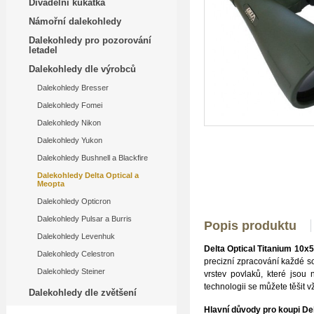
Divadelní kukátka
Námořní dalekohledy
Dalekohledy pro pozorování
letadel
Dalekohledy dle výrobců
Dalekohledy Bresser
Dalekohledy Fomei
Dalekohledy Nikon
Dalekohledy Yukon
Dalekohledy Bushnell a Blackfire
Dalekohledy Delta Optical a
Meopta
Dalekohledy Opticron
Dalekohledy Pulsar a Burris
Popis produktu
Dalekohledy Levenhuk
Delta Optical Titanium 10x
Dalekohledy Celestron
precizní zpracování každé s
Dalekohledy Steiner
vrstev povlaků, které jsou 
technologii se můžete těšit 
Dalekohledy dle zvětšení
Hlavní důvody pro koupi Del