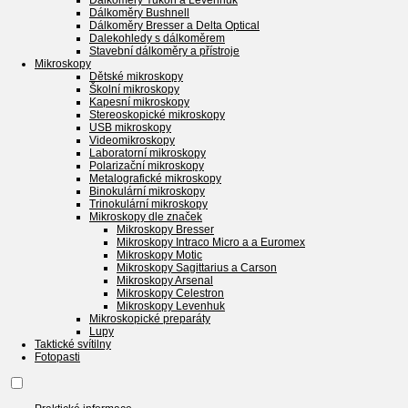
Dálkoměry Yukon a Levenhuk
Dálkoměry Bushnell
Dálkoměry Bresser a Delta Optical
Dalekohledy s dálkoměrem
Stavební dálkoměry a přístroje
Mikroskopy
Dětské mikroskopy
Školní mikroskopy
Kapesní mikroskopy
Stereoskopické mikroskopy
USB mikroskopy
Videomikroskopy
Laboratorní mikroskopy
Polarizační mikroskopy
Metalografické mikroskopy
Binokulární mikroskopy
Trinokulární mikroskopy
Mikroskopy dle značek
Mikroskopy Bresser
Mikroskopy Intraco Micro a a Euromex
Mikroskopy Motic
Mikroskopy Sagittarius a Carson
Mikroskopy Arsenal
Mikroskopy Celestron
Mikroskopy Levenhuk
Mikroskopické preparáty
Lupy
Taktické svítilny
Fotopasti