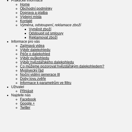
Praktické informace
Home
Obchodní podmínky
Doprava a platba
Výdejní místa
Kontakt
Výměna, odstoupení, reklamace zboží
Vyměnit zboží
Odstoupit od smlouvy
Reklamovat zboží
Informace pro vás
Zajímavá videa
Výběr dalekohledu
Péče o dalekohled
Výběr puškohledu
Výběr hvězdářského dalekohledu
Co můžeme pozorovat hvězdářským dalekohledem?
Myslivecký řád
Noční vidění generace III
Doby lovu zvěře
Informace k parametrům ve filtru
Uživatel
Přihlásit
Najdete nás
Facebook
Google +
Twitter