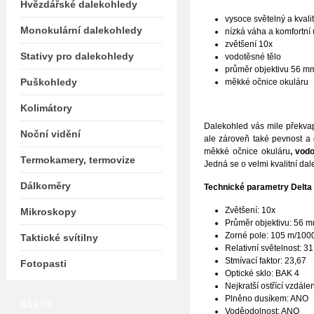
Hvězdářské dalekohledy
vysoce světelný a kvali
Monokulární dalekohledy
nízká váha a komfortní
zvětšení 10x
Stativy pro dalekohledy
vodotěsné tělo
průměr objektivu 56 m
Puškohledy
měkké očnice okuláru
Kolimátory
Dalekohled vás mile překva
Noční vidění
ale zároveň také pevnost a 
měkké očnice okuláru
, vod
Termokamery, termovize
Jedná se o velmi kvalitní da
Dálkoměry
Technické parametry Delta 
Zvětšení: 10x
Mikroskopy
Průměr objektivu: 56 
Zorné pole: 105 m/10
Taktické svítilny
Relativní světelnost: 3
Stmívací faktor: 23,67
Fotopasti
Optické sklo: BAK 4
Nejkratší ostřící vzdále
Plněno dusíkem: ANO
NÁŠ TIP
Voděodolnost: ANO